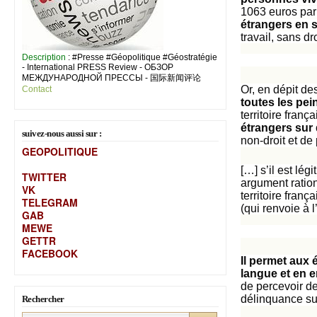
1063 euros par 
étrangers en s
travail, sans 
Description
: #Presse #Géopolitique #Géostratégie
- International PRESS Review - ОБЗОР
МЕЖДУНАРОДНОЙ ПРЕССЫ - 国际新闻评论
Or, en dépit de
Contact
toutes les pe
territoire fran
étrangers sur 
suivez-nous aussi sur :
non-droit et de
GEOPOLITIQUE
[…] s’il est lé
TWITTER
argument ration
VK
territoire fran
TELEGRAM
(qui renvoie à 
GAB
MEW
E
GETTR
FACEBOOK
Il permet aux 
langue et en e
de percevoir de
délinquance sus
Rechercher