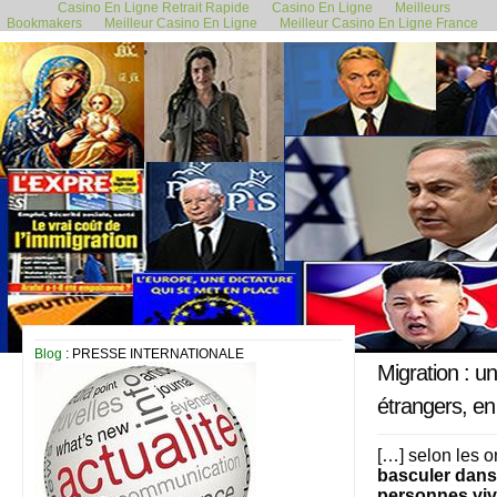
Casino En Ligne Retrait Rapide
Casino En Ligne
Meilleurs
Bookmakers
Meilleur Casino En Ligne
Meilleur Casino En Ligne France
18 décembre 2020
Blog
: PRESSE INTERNATIONALE
Migration : un
étrangers, en 
[…] selon les o
basculer dans 
personnes viv