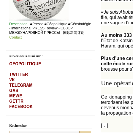
«
Je suis Abuba
file, qui avai
une vague d’in
Description
: #Presse #Géopolitique #Géostratégie
- International PRESS Review - ОБЗОР
МЕЖДУНАРОДНОЙ ПРЕССЫ - 国际新闻评论
Au moins 333 
Contact
l’État de Katsi
Haram, qui opèr
suivez-nous aussi sur :
Plus d’une ce
GEOPOLITIQUE
cette école ru
brousse pour s’
TWITTER
VK
Une opératio
TELEGRAM
GAB
MEW
E
Ce kidnapping a
GETTR
terrorisent les
FACEBOOK
devenus monnai
la propagation 
[…]
Rechercher