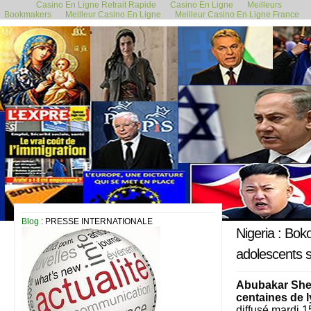
Casino En Ligne Retrait Rapide
Casino En Ligne
Meilleurs
Bookmakers
Meilleur Casino En Ligne
Meilleur Casino En Ligne France
15 décembre 2020
Blog
: PRESSE INTERNATIONALE
Nigeria : Bo
adolescents s
Abubakar Shek
centaines de 
diffusé mardi 