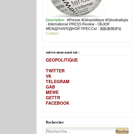
Description
: #Presse #Géopolitique #Géostratégie
- International PRESS Review - ОБЗОР
МЕЖДУНАРОДНОЙ ПРЕССЫ - 国际新闻评论
Contact
suivez-nous aussi sur :
GEOPOLITIQUE
TWITTER
VK
TELEGRAM
GAB
MEW
E
GETTR
FACEBOOK
Rechercher