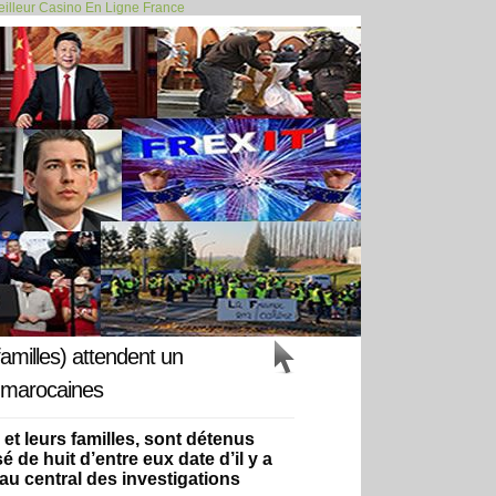
illeur Casino En Ligne France
é 650 millions... >>
familles) attendent un
s marocaines
 et leurs familles, sont détenus
de huit d’entre eux date d’il y a
au central des investigations