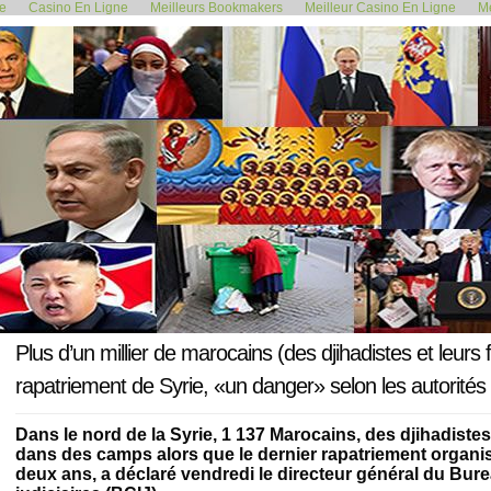
de
Casino En Ligne
Meilleurs Bookmakers
Meilleur Casino En Ligne
Me
<< Crise des migrants : pourquoi...
L’état a dépens
21 mars 2021
Plus d’un millier de marocains (des djihadistes et leurs 
rapatriement de Syrie, «un danger» selon les autorité
Dans le nord de la Syrie, 1 137 Marocains, des djihadistes
dans des camps alors que le dernier rapatriement organisé 
deux ans, a déclaré vendredi le directeur général du Bure