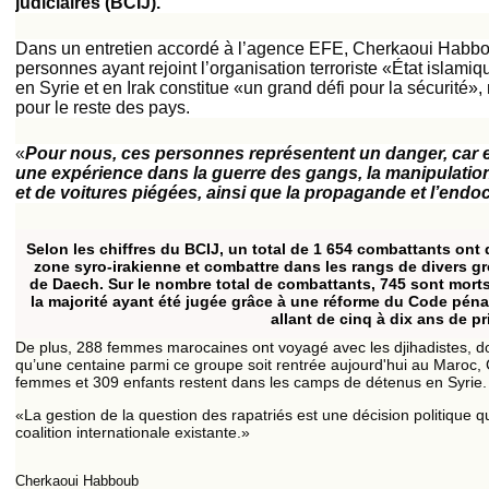
judiciaires (BCIJ).
Dans un entretien accordé à l’agence EFE, Cherkaoui Habboub
personnes ayant rejoint l’organisation terroriste «État islami
en Syrie et en Irak constitue «un grand défi pour la sécurité
pour le reste des pays.
«
Pour nous, ces personnes représentent un danger, car e
une expérience dans la guerre des gangs, la manipulation 
et de voitures piégées, ainsi que la propagande et l’end
Selon les chiffres du BCIJ, un total de 1 654 combattants ont 
zone syro-irakienne et combattre dans les rangs de divers gr
de Daech. Sur le nombre total de combattants, 745 sont morts
la majorité ayant été jugée grâce à une réforme du Code pén
allant de cinq à dix ans de pr
De plus, 288 femmes marocaines ont voyagé avec les djihadistes, do
qu’une centaine parmi ce groupe soit rentrée aujourd'hui au Maro
femmes et 309 enfants restent dans les camps de détenus en Syrie.
«La gestion de la question des rapatriés est une décision politique qu
coalition internationale existante.»
Cherkaoui Habboub