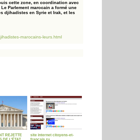
puis cette zone, en coordination avec
). Le Parlement marocain a formé une
djihadistes en Syrie et Irak, et les
djihadistes-marocains-leurs.html
NT REJETTE
site internet citoyens-et-
 DE L’ÉTAT
francais.ru