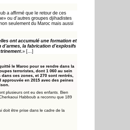
 a affirmé que le retour de ces
que» ou d’autres groupes djihadistes
», non seulement du Maroc mais aussi
lles ont accumulé une formation et
d’armes, la fabrication d’explosifs
octrinemen
t.» […]
quitté le Maroc pour se rendre dans la
oupes terroristes, dont 1 060 au sein
 dans ces zones, et 270 sont rentrés,
al approuvée en 2015 avec des peines
ison.
nt plusieurs ont eu des enfants. Bien
c, Cherkaoui Habboub a reconnu que 189
i doit être prise dans le cadre de la