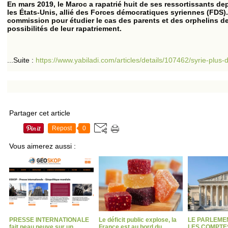
En mars 2019, le Maroc a rapatrié huit de ses ressortissants de
les États-Unis, allié des Forces démocratiques syriennes (FDS
commission pour étudier le cas des parents et des orphelins des 
possibilités de leur rapatriement.
...Suite :
https://www.yabiladi.com/articles/details/107462/syrie-plus-
Partager cet article
Repost
0
Vous aimerez aussi :
PRESSE INTERNATIONALE
Le déficit public explose, la
LE PARLEME
fait peau neuve sur un
France est au bord du
LES COMPTES