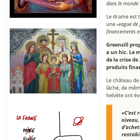
dans le monde d
Le drame est 
une
«vague de 
financements et
Greensill prop
a un hic. Le 
de la crise de
produits fina
Le château de c
lâché, de même
helvète ont é
«C’est 
niveau,
d’achet
rentabi