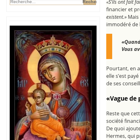
«S’ils ont fait fa
financier et pr
existent.»
Mais 
immodéré de la
«Quand 
Vous av
Pourtant, en a
elle s’est pay
de ses conseil
«Vague de p
Reste que cett
société finan
De quoi ajout
Hermes, qui pr