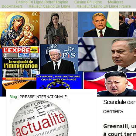
Casino En Ligne Retrait Rapide
Casino En Ligne
Meilleurs
Bookmakers
Meilleur Casino En Ligne
Meilleur Casino En Ligne France
12 mars 2021
Blog
: PRESSE INTERNATIONALE
Scandale dans
dernier»
Greensill, 
à court term