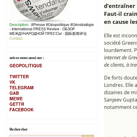
d’entraîner
Faut-il cra
en cause le
Description
: #Presse #Géopolitique #Géostratégie
- International PRESS Review - ОБЗОР
МЕЖДУНАРОДНОЙ ПРЕССЫ - 国际新闻评论
Elle est incon
Contact
société Greens
lourdement. P
internet de Gre
suivez-nous aussi sur :
de clients, à tr
GEOPOLITIQUE
TWITTER
De forts doute
VK
Londres. Elle 
TELEGRAM
dizaines de mi
GAB
MEW
E
Sanjeev Gupta,
GETTR
notamment ceu
FACEBOOK
Rechercher