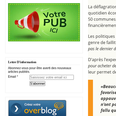
La déflagratio
quotidien écon
50 communes, 
financièremen
Les politique
genre de failli
pas le dernier
D’après l’exper
Lettre D'information
pour acheter de
Abonnez-vous pour être averti des nouveaux
leur permet de
articles publiés.
Email
«Beauco
favoris
appauvr
n’ont p
fallu qu