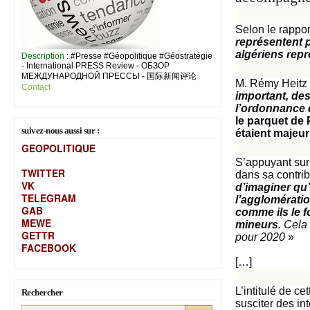
Selon le rappor
représentent 
algériens rep
Description
: #Presse #Géopolitique #Géostratégie
- International PRESS Review - ОБЗОР
МЕЖДУНАРОДНОЙ ПРЕССЫ - 国际新闻评论
M. Rémy Heitz 
Contact
important, des
l’ordonnance 
le parquet de 
suivez-nous aussi sur :
étaient majeur
GEOPOLITIQUE
S’appuyant sur
TWITTER
dans sa contrib
VK
d’imaginer qu’
TELEGRAM
l’agglomératio
GAB
comme ils le f
MEW
E
mineurs.
Cela 
GETTR
pour 2020
»
FACEBOOK
[…]
L’intitulé de c
Rechercher
susciter des in