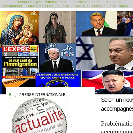
Casino En Ligne Retrait Rapide
Casino En Ligne
Meilleurs
Bookmakers
Meilleur Casino En Ligne
Meilleur Casino En Ligne France
12 mars 2021
Blog
: PRESSE INTERNATIONALE
Selon un nou
accompagnés »
Problématiq
accompagné