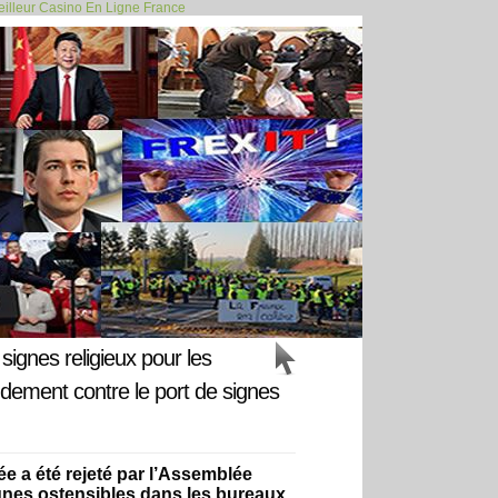
illeur Casino En Ligne France
père menaçait... >>
ignes religieux pour les
ndement contre le port de signes
 a été rejeté par l’Assemblée
signes ostensibles dans les bureaux