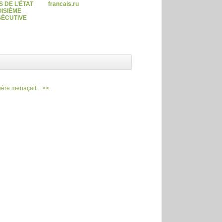
 DE L’ÉTAT
francais.ru
ISIÈME
ÉCUTIVE
père menaçait... >>