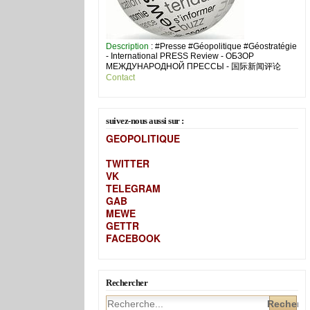
Description
: #Presse #Géopolitique #Géostratégie
- International PRESS Review - ОБЗОР
МЕЖДУНАРОДНОЙ ПРЕССЫ - 国际新闻评论
Contact
suivez-nous aussi sur :
GEOPOLITIQUE
TWITTER
VK
TELEGRAM
GAB
MEW
E
GETTR
FACEBOOK
Rechercher