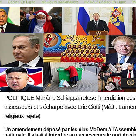
de
Casino En Ligne
Meilleurs Bookmakers
Meilleur Casino En Ligne
Me
<< La loi bioéthique a été adopté...
Montréal : le 
30 juin 2021
POLITIQUE Marlène Schiappa refuse l’interdiction des s
assesseurs et s’écharpe avec Eric Ciotti (MàJ : L’ame
religieux rejeté)
Un amendement déposé par les élus MoDem à l’Assemblée
nationale. Il visait à interdire aux assesseurs le port de 