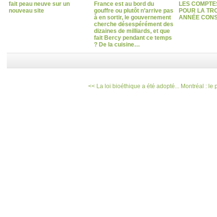
fait peau neuve sur un
France est au bord du
LES COMPTES
nouveau site
gouffre ou plutôt n’arrive pas
POUR LA TRO
à en sortir, le gouvernement
ANNÉE CONS
cherche désespérément des
dizaines de milliards, et que
fait Bercy pendant ce temps
? De la cuisine…
<< La loi bioéthique a été adopté...
Montréal : le 