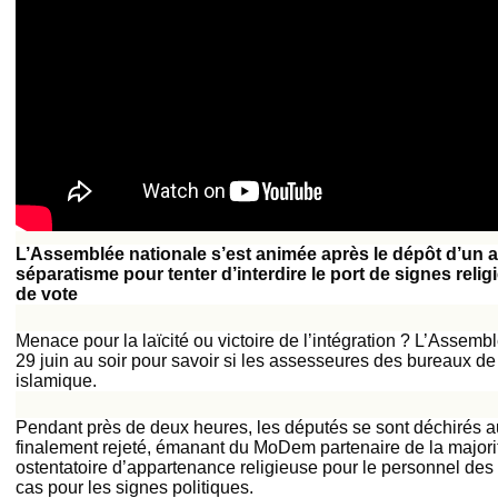
L’Assemblée nationale s’est animée après le dépôt d’un
séparatisme pour tenter d’interdire le port de signes rel
de vote
Menace pour la laïcité ou victoire de l’intégration ? L’Assem
29 juin au soir pour savoir si les assesseures des bureaux de
islamique.
Pendant près de deux heures, les députés se sont déchirés 
finalement rejeté, émanant du MoDem partenaire de la majorité,
ostentatoire d’appartenance religieuse pour le personnel des
cas pour les signes politiques.