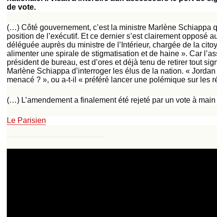
de vote.
(…) Côté gouvernement, c’est la ministre Marlène Schiappa q
position de l’exécutif. Et ce dernier s’est clairement opposé
déléguée auprès du ministre de l’Intérieur, chargée de la cit
alimenter une spirale de stigmatisation et de haine ». Car l’as
président de bureau, est d’ores et déjà tenu de retirer tout signe
Marlène Schiappa d’interroger les élus de la nation. « Jordan B
menacé ? », ou a-t-il « préféré lancer une polémique sur les 
(…) L’amendement a finalement été rejeté par un vote à main
Le Parisien