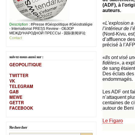
(ADF), à l’or
auteurs.
«
L’explosion a 
Description
: #Presse #Géopolitique #Géostratégie
l’intérieur de l’
- International PRESS Review - ОБЗОР
МЕЖДУНАРОДНОЙ ПРЕССЫ - 国际新闻评论
(Nord-Kivu, est
Contact
d’affluence de
précisé à l’AFP
suivez-nous aussi sur :
«
Ils ont visé u
fidèles
», a exp
GEOPOLITIQUE
de sang étaient
Des éclats des v
TWITTER
endommagés. 
VK
TELEGRAM
GAB
Les ADF ont fai
MEW
E
n’attaquent pl
GETTR
centaines de ci
FACEBOOK
autour de Beni
Le Figaro
Rechercher