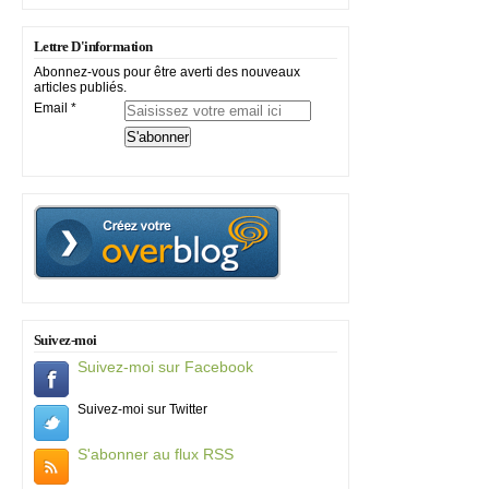
Lettre D'information
Abonnez-vous pour être averti des nouveaux
articles publiés.
Email
Suivez-moi
Suivez-moi sur Facebook
Suivez-moi sur Twitter
S'abonner au flux RSS