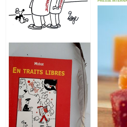
PRESSE INTERNATI