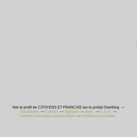
Voir le profil de CITOYENS ET FRANCAIS sur le portail Overblog
Top articles
Contact
Signaler un abus
C.G.U.
Cookies et données personnelles
Préférences cookies