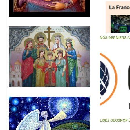
NOS DERNIERS 
LISEZ GEOSKOP d