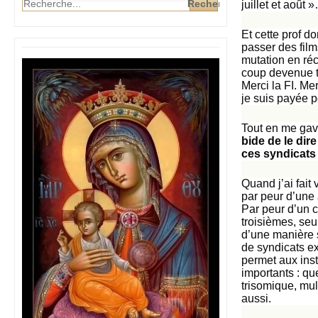
juillet et août
Et cette prof do
passer des films
mutation en réc
coup devenue tr
Merci la FI. Me
je suis payée p
Tout en me gav
bide de le dir
ces syndicats 
Quand j’ai fait
par peur d’une 
Par peur d’un c
troisièmes, seu
d’une manière s
de syndicats ex
permet aux inst
importants : q
trisomique, mul
aussi.