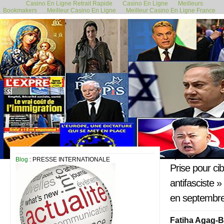
Casino En Ligne Retrait Rapide
Casino En Ligne
Meilleurs
Bookmakers
Meilleur Casino En Ligne
Meilleur Casino En Ligne France
8 juillet 2021
Blog
: PRESSE INTERNATIONALE
Prise pour ci
antifasciste »
en septembr
Fatiha Agag-Bo