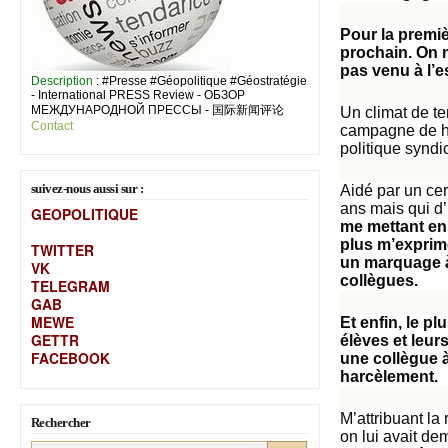
Pour la premiè
prochain. On 
pas venu à l’e
Description
: #Presse #Géopolitique #Géostratégie
- International PRESS Review - ОБЗОР
МЕЖДУНАРОДНОЙ ПРЕССЫ - 国际新闻评论
Un climat de te
Contact
campagne de ha
politique synd
suivez-nous aussi sur :
Aidé par un cer
ans mais qui d
GEOPOLITIQUE
me mettant en
plus m’exprim
TWITTER
un marquage à 
VK
collègues.
TELEGRAM
GAB
MEW
E
Et enfin, le p
GETTR
élèves et leur
FACEBOOK
une collègue à
harcèlement.
M’attribuant la
Rechercher
on lui avait de