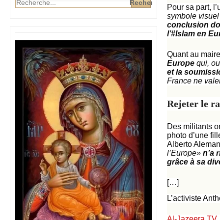
Pour sa part,
l
symbole visuel
conclusion do
l’#Islam en E
Quant au maire 
Europe
qui, o
et la soumissi
France ne vale
Rejeter le r
Des militants o
photo d’une fil
Alberto Alema
l’Europe»
n’a 
grâce à sa dive
[…]
L’activiste An
Al-Jazeera TV