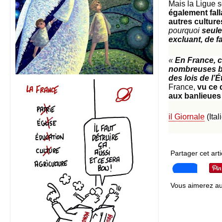
Mais la Ligue 
également fal
autres culture
pourquoi
seule
excluant, de fa
«
En France, 
nombreuses ba
des lois de l’É
France,
vu ce 
aux banlieues
il Giornale
(Ital
Partager cet arti
Vous aimerez au