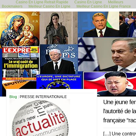
Casino En Ligne Retrait Rapide
Casino En Ligne
Meilleurs
Bookmakers
Meilleur Casino En Ligne
Meilleur Casino En Ligne France
21 février 2022
Blog
: PRESSE INTERNATIONALE
Une jeune fem
l’autorité de
française “rac
[…] Une contro