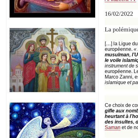
16/02/2022
La polémique
[…] la Ligue d
européenne.
«
musulman, l’U
le voile islam
instrument de 
européenne. Le
Marco Zanni, es
islamique et pa
Ce choix de co
gifle aux nomb
heurtant à l’h
des insultes, 
Saman
et de no