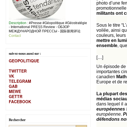
photo d’une fe
promotionnelle 
militants ont c
Description
: #Presse #Géopolitique #Géostratégie
Sous le titre “
- International PRESS Review - ОБЗОР
voilée, ainsi q
МЕЖДУНАРОДНОЙ ПРЕССЫ - 国际新闻评论
couleurs, leurs
Contact
mettre en lumi
ensemble
, qu
suivez-nous aussi sur :
[…]
GEOPOLITIQUE
Un épisode de 
TWITTER
importantes cir
VK
canadien
Math
TELEGRAM
Europe et de re
GAB
MEW
E
La plupart des
GETTR
médias sociau
FACEBOOK
dans lequel il a
européennes
européenne.
P
défendons notr
Rechercher