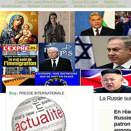
Casino En Ligne Retrait Rapide
Casino En Ligne
Meilleurs
Bookmakers
Meilleur Casino En Ligne
Meilleur Casino En Ligne France
3 mars 2022
Blog
: PRESSE INTERNATIONALE
La Russie sus
En réa
Russie
patron
annonc