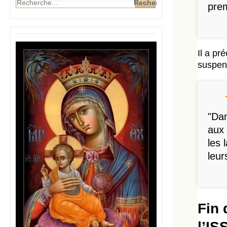
prem
Il a pr
suspen
"Dan
aux 
les 
leur
Fin 
l’IS