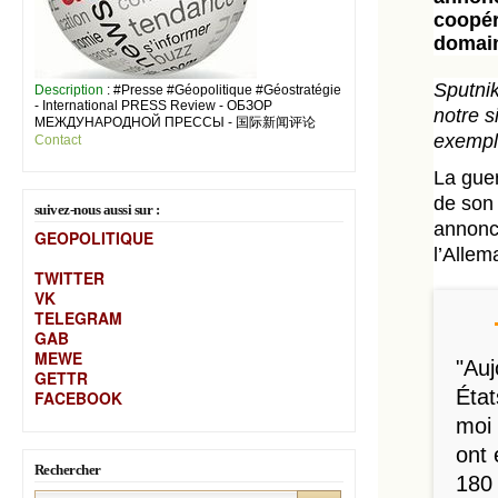
coopér
domain
Sputni
Description
: #Presse #Géopolitique #Géostratégie
- International PRESS Review - ОБЗОР
notre s
МЕЖДУНАРОДНОЙ ПРЕССЫ - 国际新闻评论
exempl
Contact
La guer
de son 
suivez-nous aussi sur :
annoncé
GEOPOLITIQUE
l’Allem
TWITTER
VK
TELEGRAM
GAB
MEW
E
"Auj
GETTR
Éta
FACEBOOK
moi 
ont 
Rechercher
180 