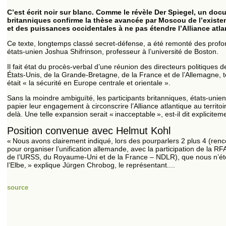
C’est écrit noir sur blanc. Comme le révèle Der Spiegel, un do
britanniques confirme la thèse avancée par Moscou de l’exis
et des puissances occidentales à ne pas étendre l’Alliance atlan
Ce texte, longtemps classé secret-­défense, a été remonté des profo
états-unien Joshua Shifrinson, professeur à l’université de Boston.
Il fait état du procès-verbal d’une réunion des directeurs politiques 
États-Unis, de la Grande-Bretagne, de la France et de l’Allemagne,
était « la sécurité en Europe centrale et orientale ».
Sans la moindre ambiguïté, les participants britanniques, états-unien
papier leur engagement à circonscrire l’Alliance atlantique au territo
delà. Une telle expansion serait « inacceptable », est-il dit explicitem
Position convenue avec Helmut Kohl
« Nous avons clairement indiqué, lors des pourparlers 2 plus 4 (ren
pour organiser l’unification allemande, avec la participation de la RF
de l’URSS, du Royaume-Uni et de la France – NDLR), que nous n’ét
l’Elbe, » explique Jürgen Chrobog, le représentant....
source