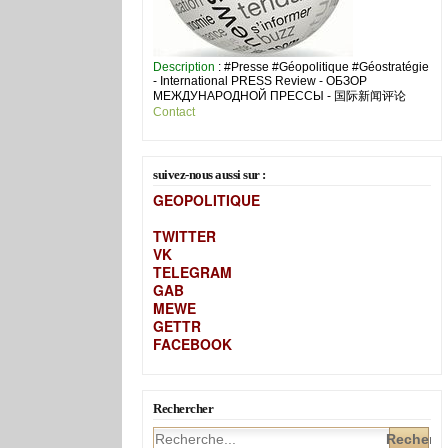
Description
: #Presse #Géopolitique #Géostratégie
- International PRESS Review - ОБЗОР
МЕЖДУНАРОДНОЙ ПРЕССЫ - 国际新闻评论
Contact
suivez-nous aussi sur :
GEOPOLITIQUE
TWITTER
VK
TELEGRAM
GAB
MEW
E
GETTR
FACEBOOK
Rechercher