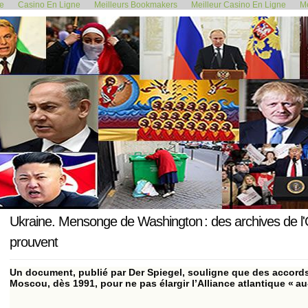
de
Casino En Ligne
Meilleurs Bookmakers
Meilleur Casino En Ligne
Me
<< Prix de l’électricité, Bruxelles...
Les Européens 
1 mars 2022
Ukraine. Mensonge de Washington : des archives de l'
prouvent
Un document, publié par Der Spiegel, souligne que des accords
Moscou, dès 1991, pour ne pas élargir l’Alliance atlantique « au-