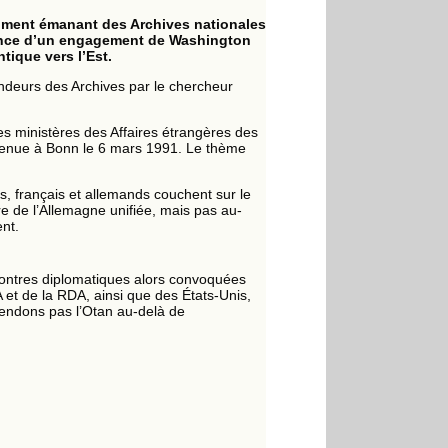
cument émanant des Archives nationales
tence d’un engagement de Washington
tique vers l’Est.
ndeurs des Archives par le chercheur
des ministères des Affaires étrangères des
 tenue à Bonn le 6 mars 1991. Le thème
s, français et allemands couchent sur le
ire de l’Allemagne unifiée, mais pas au-
ent.
contres diplomatiques alors convoquées
A et de la RDA, ainsi que des États-Unis,
endons pas l’Otan au-delà de