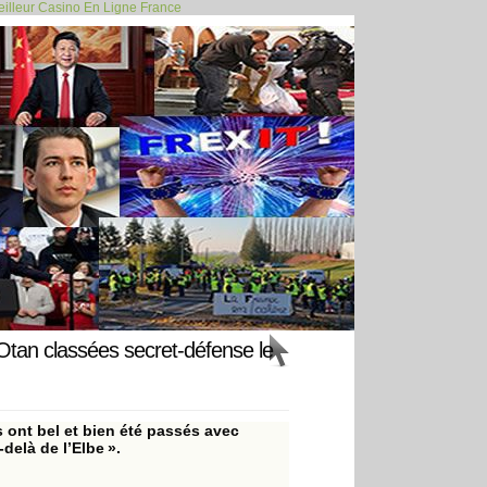
illeur Casino En Ligne France
ont consommé... >>
Otan classées secret-défense le
 ont bel et bien été passés avec
delà de l’Elbe ».