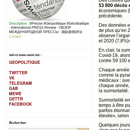
Des chiffres qu
53 800 décès 
économiques (In
précédente.
Description
: #Presse #Géopolitique #Géostratégie
Des données en 
- International PRESS Review - ОБЗОР
de plus qu’en 2
МЕЖДУНАРОДНОЙ ПРЕССЫ - 国际新闻评论
observe l’organ
Contact
et 2020 (7,8%)
En clair, la su
suivez-nous aussi sur :
Covid-19, alors
contre 59 100 e
GEOPOLITIQUE
Chaque année, l
TWITTER
comme la pyram
VK
médicaux : avec
TELEGRAM
chaque année, c
GAB
la surmortalité.
MEW
E
GETTR
Surmortalité en
FACEBOOK
temps à être pu
parfois étonnan
élevée», selon 
Rechercher
Quelques jours 