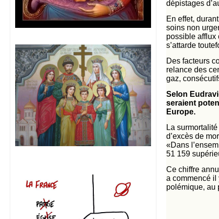
dépistages d’a
En effet, duran
soins non urge
possible afflu
s’attarde toute
Des facteurs co
relance des cen
gaz, consécutif
Selon Eudravi
seraient poten
Europe.
La surmortalité
d’excès de mort
«Dans l’ensemb
51 159 supérie
Ce chiffre annu
a commencé il y
polémique, au p