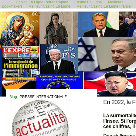
Casino En Ligne Retrait Rapide
Casino En Ligne
Meilleurs
Bookmakers
Meilleur Casino En Ligne
Meilleur Casino En Ligne France
2 août 2023
Blog
: PRESSE INTERNATIONALE
En 2022, la F
La surmortalit
l’Insee. Si l’
ces chiffres, i