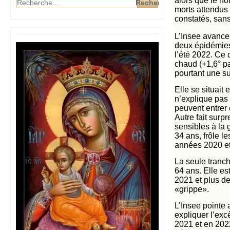
alors que le no
morts attendus 
constatés, sans
L’Insee avance 
deux épidémies
l’été 2022. Ce 
chaud (+1,6° pa
pourtant une su
Elle se situait
n’explique pas 
peuvent entrer
Autre fait surp
sensibles à la 
34 ans, frôle l
années 2020 et
La seule tranch
64 ans. Elle e
2021 et plus de
«grippe».
L’Insee pointe
expliquer l’ex
2021 et en 2022