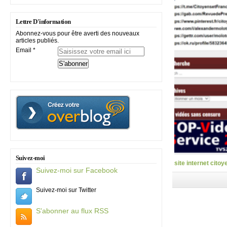
Lettre D'information
Abonnez-vous pour être averti des nouveaux
articles publiés.
Email
Suivez-moi
site internet citoy
Suivez-moi sur Facebook
Suivez-moi sur Twitter
S'abonner au flux RSS