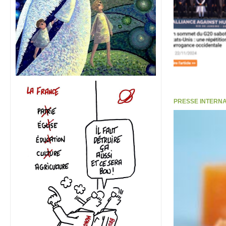
PRESSE INTERNATI