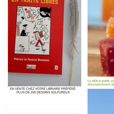
Le déficit public 
désespérément des
EN VENTE CHEZ VOTRE LIBRAIRE PRÉFÉRÉ.
PLUS DE 200 DESSINS SULFUREUX