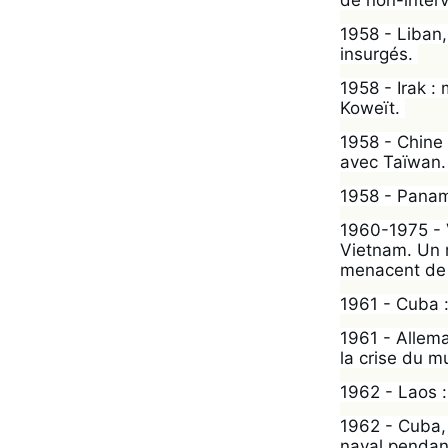
de non-interv
1958 - Liban,
insurgés. 
1958 - Irak :
Koweït. 
1958 - Chine 
avec Taïwan.
1958 - Panama
1960-1975 - V
Vietnam. Un m
menacent de
1961 - Cuba :
1961 - Allema
la crise du mu
1962 - Laos :
1962 - Cuba, 
naval pendant