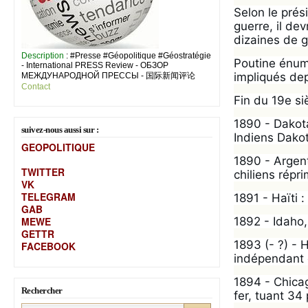
Selon le prési
guerre, il de
dizaines de g
Description
: #Presse #Géopolitique #Géostratégie
Poutine énumè
- International PRESS Review - ОБЗОР
impliqués dep
МЕЖДУНАРОДНОЙ ПРЕССЫ - 国际新闻评论
Contact
Fin du 19e si
1890 - Dakot
suivez-nous aussi sur :
Indiens Dakot
GEOPOLITIQUE
1890 - Argent
TWITTER
chiliens répr
VK
TELEGRAM
1891 - Haïti 
GAB
MEW
E
1892 - Idaho
GETTR
1893 (- ?) -
FACEBOOK
indépendant e
1894 - Chica
Rechercher
fer, tuant 34