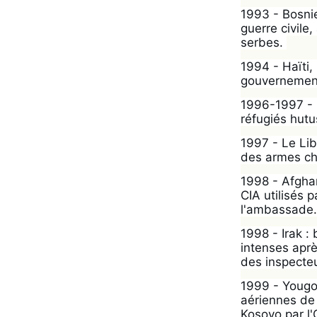
1993 - Bosnie
guerre civile
serbes. 
1994 - Haïti,
gouvernement 
1996-1997 - Z
réfugiés hutu
1997 - Le Lib
des armes chi
1998 - Afghan
CIA utilisés 
l'ambassade.
1998 - Irak :
intenses après
des inspecte
1999 - Yougos
aériennes de 
Kosovo par l