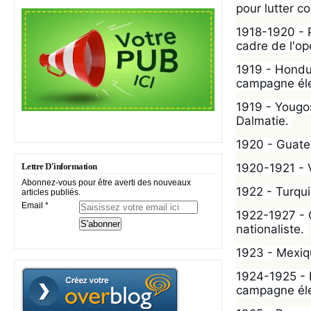
pour lutter co
1918-1920 - 
cadre de l'op
1919 - Hondur
campagne éle
1919 - Yougos
Dalmatie. 
1920 - Guatem
1920-1921 - V
Lettre D'information
Abonnez-vous pour être averti des nouveaux
1922 - Turqui
articles publiés.
Email
1922-1927 - C
nationaliste. 
1923 - Mexiq
1924-1925 - H
campagne éle