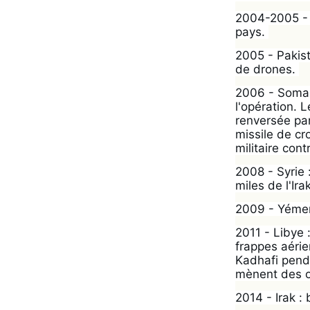
2004-2005 - H
pays. 
2005 - Pakist
de drones. 
2006 - Somali
l'opération. L
renversée pa
missile de cr
militaire cont
2008 - Syrie 
miles de l'Ira
2009 - Yémen 
2011 - Libye 
frappes aérie
Kadhafi penda
mènent des o
2014 - Irak :