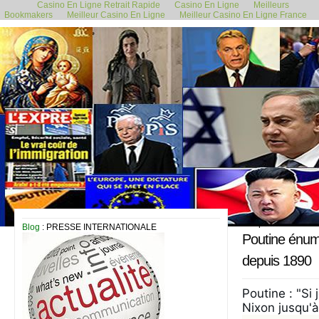
Casino En Ligne Retrait Rapide
Casino En Ligne
Meilleurs
Bookmakers
Meilleur Casino En Ligne
Meilleur Casino En Ligne France
9 septembre 2023
Blog
: PRESSE INTERNATIONALE
Poutine énumè
depuis 1890
Poutine : "Si
Nixon jusqu'à