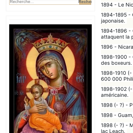
1894 - Le Ni
1894-1895 - C
japonaise. 
1894-1896 - 
attaquent la 
1896 - Nicar
1898-1900 - C
des boxeurs.
1898-1910 (- 
600 000 Phili
1898-1902 (-
américaine. 
1898 (- ?) - 
1898 - Guam, 
1898 (- ?) - 
lac Leach. 