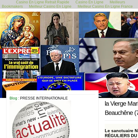
Casino En Ligne Retrait Rapide
Casino En Ligne
Meilleurs
Bookmakers
Meilleur Casino En Ligne
Meilleur Casino En Ligne France
5 septembre 2023
Blog
: PRESSE INTERNATIONALE
la Vierge Mar
Beauchêne (
Le sanctuaire
RÉGULIERS DU