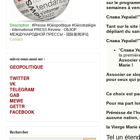
sur le programm
semaines à veni
Слава Україні!”
Description
: #Presse #Géopolitique #Géostratégie
Tant sur le site
- International PRESS Review - ОБЗОР
dépliant du san
МЕЖДУНАРОДНОЙ ПРЕССЫ - 国际新闻评论
Contact
Слава Україні!” 
"
Слава Ук
la premièr
suivez-nous aussi sur :
Associer 
Marie !
GEOPOLITIQUE
Associer ce slog
TWITTER
pour ceux qui p
VK
TELEGRAM
Ce choix est par
GAB
MEW
E
Pour ma part lor
GETTR
FACEBOOK
Prémisse de l’h
aucune nation, 
la Vierge Marie 
Rechercher
Tel un étend