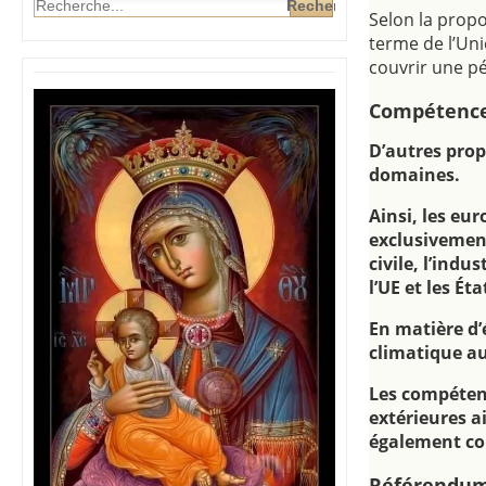
Selon la propo
terme de l’Uni
couvrir une pé
Compétence
D’autres prop
domaines.
Ainsi, les eu
exclusivement
civile, l’ind
l’UE et les É
En matière d’
climatique a
Les compétenc
extérieures a
également co
Référendums