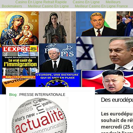
Casino En Ligne Retrait Rapide
Casino En Ligne
Meilleurs
Bookmakers
Meilleur Casino En Ligne
Meilleur Casino En Ligne France
26 octobre 2023
Blog
: PRESSE INTERNATIONALE
Des eurodéput
Les eurodéput
souhait de ré
mercredi (25 