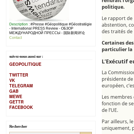
rendrait l’or
politique.
Le rapport de 
abstention, c
Description
: #Presse #Géopolitique #Géostratégie
- International PRESS Review - ОБЗОР
des traités de 
МЕЖДУНАРОДНОЙ ПРЕССЫ - 国际新闻评论
Contact
Certaines des
particulier l
suivez-nous aussi sur :
L’Exécutif 
GEOPOLITIQUE
La Commission 
TWITTER
présidente de 
VK
européen, c’e
TELEGRAM
GAB
MEW
E
Les membres de
GETTR
fonction de se
FACEBOOK
de l’UE.
Par ailleurs, l
Rechercher
uniquement, pu