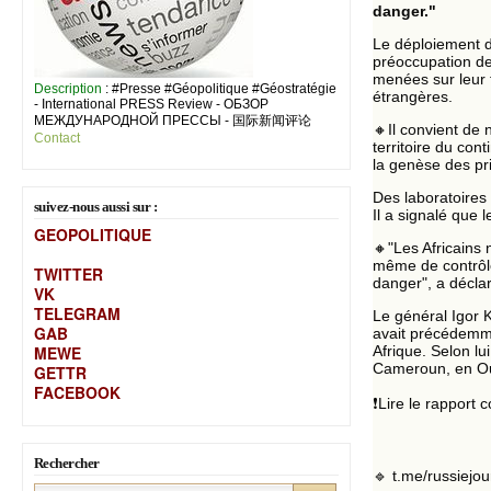
danger."
Le déploiement d
préoccupation de
menées sur leur t
Description
: #Presse #Géopolitique #Géostratégie
étrangères.
- International PRESS Review - ОБЗОР
МЕЖДУНАРОДНОЙ ПРЕССЫ - 国际新闻评论
🔸Il convient de 
Contact
territoire du con
la genèse des pri
Des laboratoires
suivez-nous aussi sur :
Il a signalé que 
GEOPOLITIQUE
🔸"Les Africains
même de contrôler
TWITTER
danger", a décla
VK
TELEGRAM
Le général Igor 
GAB
avait précédemme
MEW
E
Afrique. Selon l
Cameroun, en Ou
GETTR
FACEBOOK
❗️Lire le rapport
Rechercher
🔹 t.me/russiejou