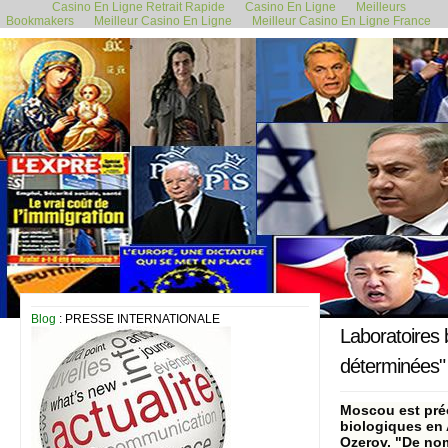
Casino En Ligne Retrait Rapide
Casino En Ligne
Meilleurs
Bookmakers
Meilleur Casino En Ligne
Meilleur Casino En Ligne France
2 novembre 2023
Blog
: PRESSE INTERNATIONALE
Laboratoires 
déterminées"
Moscou est préo
biologiques en 
Ozerov. "De nom