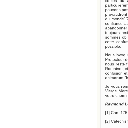
fidèles du 
particulière
pouvons pas c
prévaudront 
du monde”[26
confiance a
abandonner l
toujours re
sommes obli
cette confu
possible.
Nous invoqu
Protecteur d
nous reste f
Romaine ; et
confusion et
animarum “i
Je vous reme
Vierge Mère 
votre chemin
Raymond Le
[1] Can. 175
[2] Catéchis