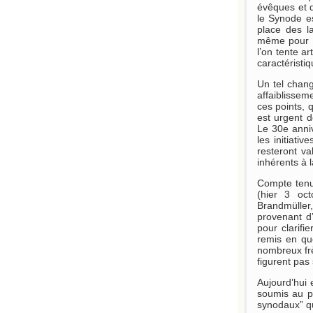
évêques et d
le Synode es
place des l
même pour l
l’on tente ar
caractéristi
Un tel chan
affaiblissem
ces points, 
est urgent d
Le 30e anniv
les initiat
resteront va
inhérents à 
Compte tenu
(hier 3 oct
Brandmüller
provenant d’
pour clarif
remis en que
nombreux frè
figurent pas s
Aujourd’hui 
soumis au pa
synodaux” qu