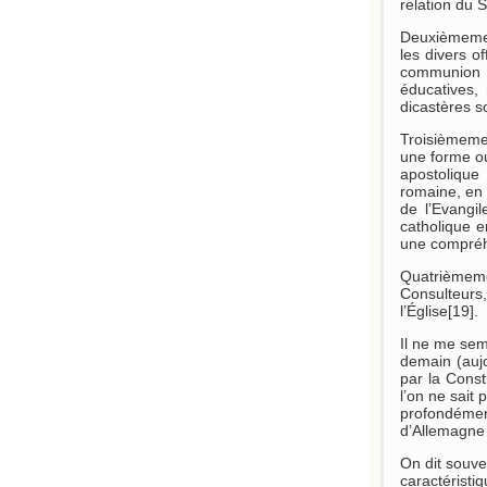
relation du 
Deuxièmement
les divers o
communion h
éducatives, 
dicastères s
Troisièmeme
une forme ou
apostolique
romaine, en 
de l’Evangi
catholique e
une compréhe
Quatrièmeme
Consulteurs,
l’Église[19].
Il ne me sem
demain (aujo
par la Const
l’on ne sait 
profondément
d’Allemagne 
On dit souven
caractéristi