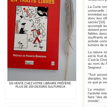
La Curie rom
universelle.
immédiat sur
donc leur of
sacrés”[10].
accomplir le
doivent promo
fidèles dan
souffrants e
activité com
lumière de la
La nature mis
est le fruit
C’est le Chr
au nom du Pè
Seigneur :
“Tout pouvo
disciples, l
ce que je vou
EN VENTE CHEZ VOTRE LIBRAIRE PRÉFÉRÉ.
PLUS DE 200 DESSINS SULFUREUX
La mission d
l’activité m
faire “des di
monde”.