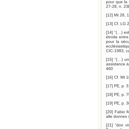
pour que la 
27-28, n. 23
[12] Mt 28, 
[13] Cf. LG 2
[14] “(…) es
étroite entr
pour la sécu
ecclésiastiq
CIC-1983, c
[15] “(…) un
assistance à
460
[16] Cf. Mt 1
[17] PE, p. 31
[18] PE, p. 7
[19] PE, p. 3
[20] Fabio 
alle donnes s
[21] “don vi