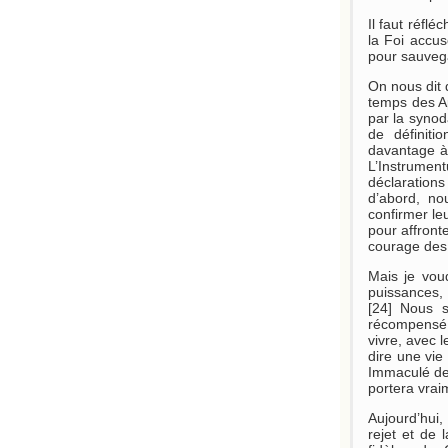
Il faut réflé
la Foi accus
pour sauvega
On nous dit 
temps des Ap
par la synoda
de définiti
davantage à 
L’Instrumen
déclarations
d’abord, no
confirmer le
pour affront
courage des 
Mais je voud
puissances, 
[24] Nous s
récompensé,
vivre, avec 
dire une vie
Immaculé de 
portera vraim
Aujourd’hui,
rejet et de 