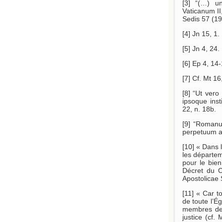
[3] “(…) u
Vaticanum II
Sedis 57 (19
[4] Jn 15, 1.
[5] Jn 4, 24.
[6] Ep 4, 14-
[7] Cf. Mt 16
[8] “Ut vero
ipsoque inst
22, n. 18b.
[9] “Romanus
perpetuum ac
[10] « Dans l
les départem
pour le bie
Décret du C
Apostolicae 
[11] « Car t
de toute l’É
membres des
justice (cf.