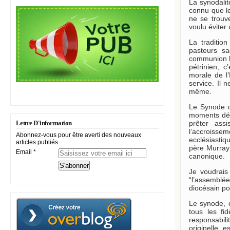
La synodalit
connu que le 
ne se trouv
voulu éviter 
La traditio
pasteurs sa
communion h
pétrinien, c
morale de l’
service. Il 
même.
Le Synode d
moments déte
prêter ass
Lettre D'information
l’accroisse
Abonnez-vous pour être averti des nouveaux
ecclésiastiq
articles publiés.
père Murray
Email
canonique.
Je voudrais
“l’assemblée
diocésain po
Le synode, 
tous les fi
responsabili
originelle 