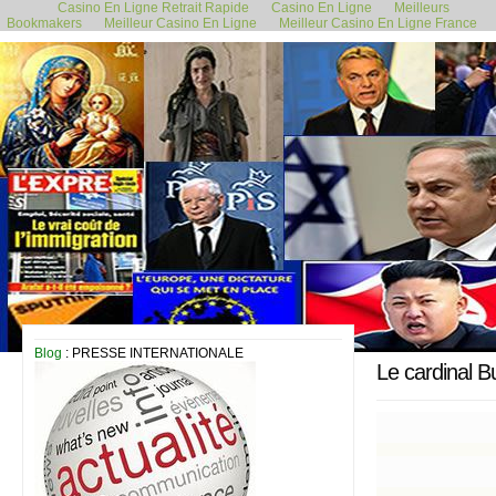
Casino En Ligne Retrait Rapide
Casino En Ligne
Meilleurs
Bookmakers
Meilleur Casino En Ligne
Meilleur Casino En Ligne France
5 novembre 2023
Blog
: PRESSE INTERNATIONALE
Le cardinal Bu