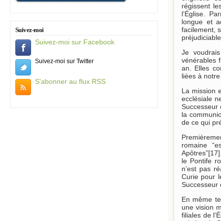
régissent l
l’Église. Pa
longue et a
facilement, 
Suivez-moi
préjudiciable
Suivez-moi sur Facebook
Je voudrais
vénérables f
Suivez-moi sur Twitter
an. Elles co
liées à notre
S'abonner au flux RSS
La mission et
ecclésiale n
Successeur d
la communion
de ce qui pr
Premièremen
romaine “e
Apôtres”[17]
le Pontife r
n’est pas ré
Curie pour l
Successeur de
En même temp
une vision m
filiales de 