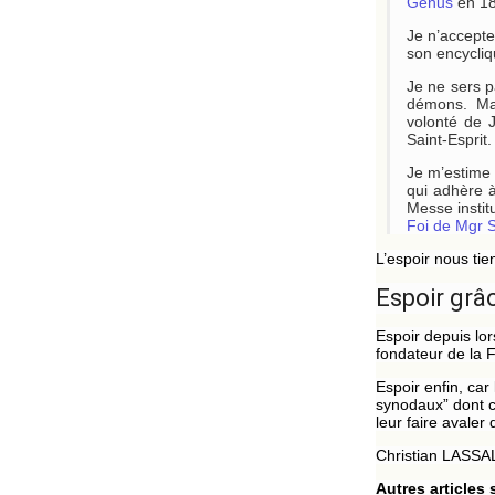
Genus
en 18
Je n’accept
son encycli
Je ne sers p
démons. Mai
volonté de J
Saint-Esprit.
Je m’estime 
qui adhère à
Messe instit
Foi de Mgr 
L’espoir nous tie
Espoir grâc
Espoir depuis lo
fondateur de la
Espoir enfin, ca
synodaux” dont c
leur faire avaler
Christian LASSA
Autres articles