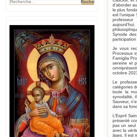
Cascioli, et
d’aborder au
le plus fond
est l’unique
professeur 
aujourd’hui
philosophiq
Synode des 
participation
Je vous rec
Processus s
Famiglia Pro
sereine et 
omniprésent
octobre 2023
Le professe
catégories d
toute la mo
synodalité, 
Sauveur, n’e
dans sa fond
L’Esprit Sai
présenté co
pas un seul 
avec la véri
âges. Il est