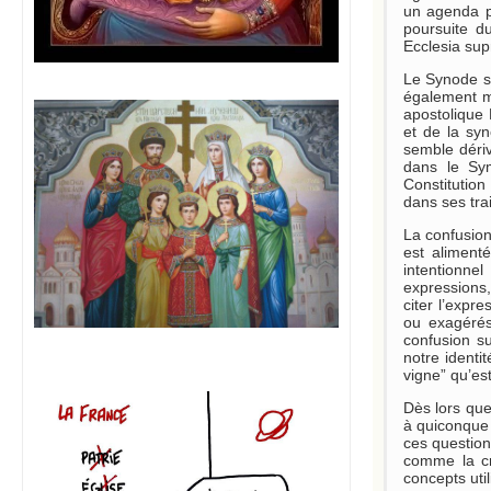
un agenda pl
poursuite d
Ecclesia sup
Le Synode su
également mi
apostolique 
et de la syn
semble déri
dans le Sy
Constitution
dans ses trai
La confusion
est aliment
intentionne
expressions,
citer l’expr
ou exagérés
confusion su
notre ident
vigne” qu’est
Dès lors que
à quiconque 
ces questions
comme la cr
concepts util