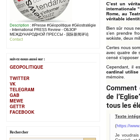
C’est un vérit
internationale 
Rome, au Teatr
véritable identit
Description
: #Presse #Géopolitique #Géostratégie
Bien sûr nous ne
- International PRESS Review - ОБЗОР
s’en prendre fro
МЕЖДУНАРОДНОЙ ПРЕССЫ - 国际新闻评论
wokiste, deux mil
Contact
Certes nous somm
avec quatre de 
censé s’opposer 
suivez-nous aussi sur :
GEOPOLITIQUE
Cependant, il e
cardinal utilis
mémoire.
TWITTER
VK
Comment dé
TELEGRAM
GAB
de l’Eglis
MEW
E
tous les é
GETTR
FACEBOOK
Texte intég
(
https://www
Rechercher
Je voudrais