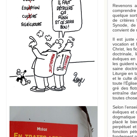
Revenons au
comprendre l
quelque sort
de critères
Synode, de 
convient de 
Il est juste
vocation et
Christ, les f
doctrinale, 
évêques en 
les guident v
saine doctr
Liturgie en t
et le culte 
toute l’Égli
gré des flo
entraîne dan
toutes choses
Selon l’ense
évêques et d
dogmatique s
placé le bie
perpétuel et
fonction pét
fondement pe