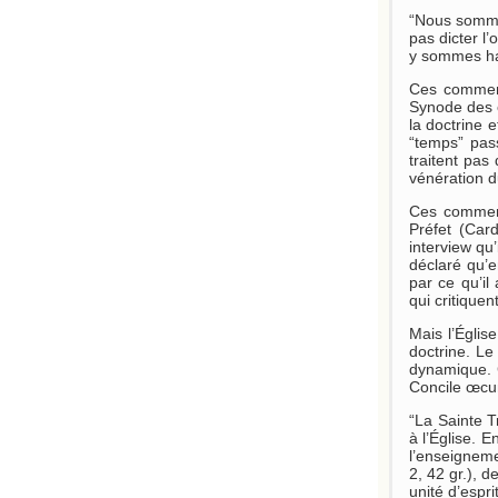
“Nous sommes
pas dicter l
y sommes hab
Ces comment
Synode des é
la doctrine 
“temps” pass
traitent pas
vénération d
Ces comment
Préfet (Car
interview qu
déclaré qu’e
par ce qu’il
qui critiquen
Mais l’Églis
doctrine. Le
dynamique. C
Concile œcum
“La Sainte T
à l’Église. 
l’enseigneme
2, 42 gr.), d
unité d’espri