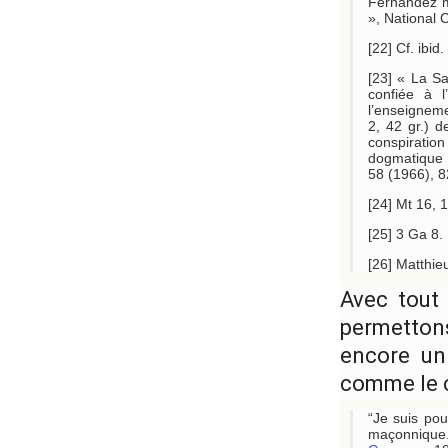
Fernandez m
», National 
[22] Cf. ibid.
[23] « La Sa
confiée à l
l’enseigneme
2, 42 gr.) d
conspiratio
dogmatique d
58 (1966), 82
[24] Mt 16, 1
[25] 3 Ga 8.
[26] Matthie
Avec tout
permettons 
encore un 
comme le c
“Je suis po
maçonnique