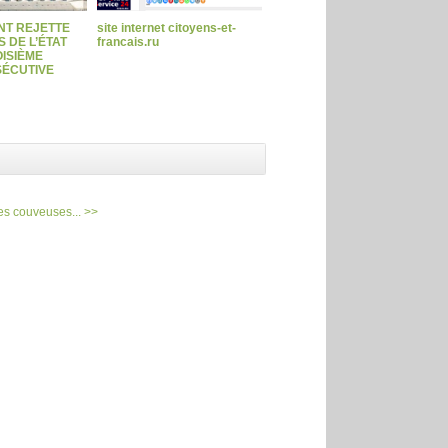
NT REJETTE
site internet citoyens-et-
 DE L’ÉTAT
francais.ru
ISIÈME
ÉCUTIVE
es couveuses... >>