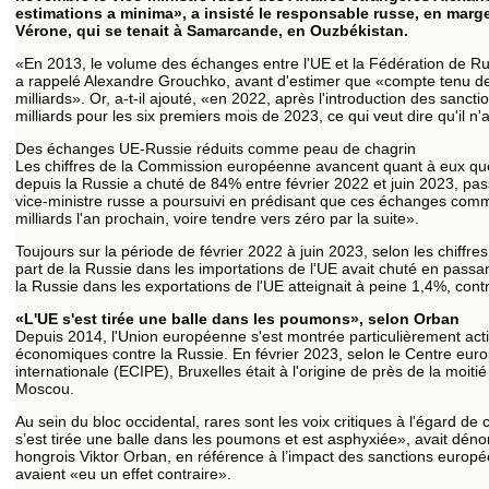
estimations a minima», a insisté le responsable russe, en ma
Vérone, qui se tenait à Samarcande, en Ouzbékistan.
«En 2013, le volume des échanges entre l'UE et la Fédération de Russ
a rappelé Alexandre Grouchko, avant d'estimer que «compte tenu de l
milliards». Or, a-t-il ajouté, «en 2022, après l'introduction des sanctio
milliards pour les six premiers mois de 2023, ce qui veut dire qu'il n'
Des échanges UE-Russie réduits comme peau de chagrin
Les chiffres de la Commission européenne avancent quant à eux que
depuis la Russie a chuté de 84% entre février 2022 et juin 2023, pass
vice-ministre russe a poursuivi en prédisant que ces échanges com
milliards l'an prochain, voire tendre vers zéro par la suite».
Toujours sur la période de février 2022 à juin 2023, selon les chiffre
part de la Russie dans les importations de l'UE avait chuté en passan
la Russie dans les exportations de l'UE atteignait à peine 1,4%, contr
«L'UE s'est tirée une balle dans les poumons», selon Orban
Depuis 2014, l'Union européenne s'est montrée particulièrement act
économiques contre la Russie. En février 2023, selon le Centre euro
internationale (ECIPE), Bruxelles était à l'origine de près de la moit
Moscou.
Au sein du bloc occidental, rares sont les voix critiques à l'égard 
s’est tirée une balle dans les poumons et est asphyxiée», avait dénon
hongrois Viktor Orban, en référence à l’impact des sanctions europé
avaient «eu un effet contraire».