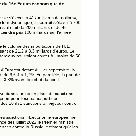
rge du 16e Forum économique de
ie s'élevait à 417 milliards de dollars»,
eur dynamique, il pourrait s'élever à 700
ns, il était de 200 milliards et de 46
atteindra pas 100 milliards sur l'année».
 le volume des importations de l'UE
ant de 21,2 à 3,3 milliards d'euros. Le
merciaux pourraient chuter à «moins de 50
s d'Eurostat datant du 1er septembre, la
t de 9,6% à 1,7%. En parallèle, la part de
e 3,8% avant le début du conflit.
ive dans la mise en place de sanctions
péen pour l'économie politique
ié des 10 971 sanctions en vigueur contre
de ces sanctions. «L’économie européenne
cé dès juillet 2022 le Premier ministre
ennes contre la Russie, estimant qu'elles