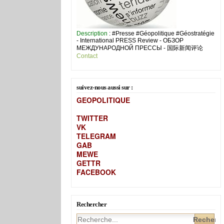
Description
: #Presse #Géopolitique #Géostratégie
- International PRESS Review - ОБЗОР
МЕЖДУНАРОДНОЙ ПРЕССЫ - 国际新闻评论
Contact
suivez-nous aussi sur :
GEOPOLITIQUE
TWITTER
VK
TELEGRAM
GAB
MEW
E
GETTR
FACEBOOK
Rechercher