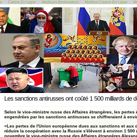
de
Casino En Ligne
Meilleurs Bookmakers
Meilleur Casino En Ligne
Me
<< Le cardinal Burke déclare...
Les bébés dans l
4 novembre 2023
Les sanctions antirusses ont coûté 1 500 milliards de 
Selon le vice-ministre russe des Affaires étrangères, les pert
engendrées par les sanctions antirusses se chiffreraient à envir
«Les pertes de l'Union européenne dues aux sanctions et aux 
réduire la coopération avec la Russie s'élèvent à environ 1 500 m
novembre le vice-ministre russe des Affaires étrangères Alexa