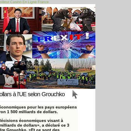
illeur Casino En Ligne France
es couveuses... >>
dollars à l'UE selon Grouchko
es économiques pour les pays européens
on 1 500 milliards de dollars.
décisions économiques visant à
illiards de dollars», a déclaré ce 3
ndre Grouchko. «Et ce sont des