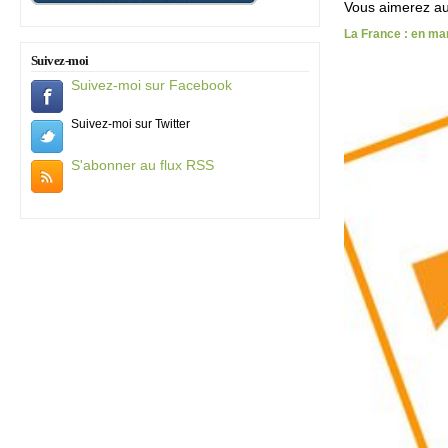
Vous aimerez au
La France : en ma
Suivez-moi
Suivez-moi sur Facebook
Suivez-moi sur Twitter
S'abonner au flux RSS