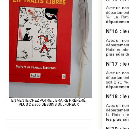
Avec un nomb
département
%. Le Rati
département
N°16 : l
Avec un nomb
département 
Ratio nombr
plus sûrs
de
N°17 : l
Avec un nomb
département
soit 2.71 %
département
N°18 : le
EN VENTE CHEZ VOTRE LIBRAIRE PRÉFÉRÉ.
PLUS DE 200 DESSINS SULFUREUX
Avec un nomb
département
Le Ratio no
les plus sû
N°19 : l