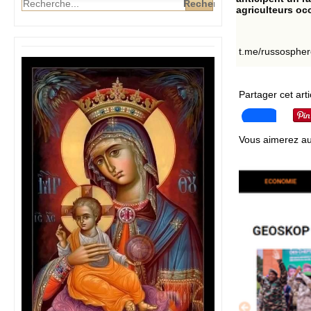
agriculteurs oc
t.me/russospher
Partager cet arti
Vous aimerez au