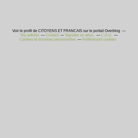
Voir le profil de CITOYENS ET FRANCAIS sur le portail Overblog
Top articles
Contact
Signaler un abus
C.G.U.
Cookies et données personnelles
Préférences cookies