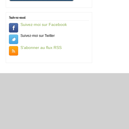
Suivez-moi
Suivez-moi sur Facebook
Suivez-moi sur Twitter
S'abonner au flux RSS