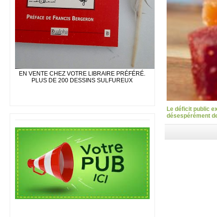
EN VENTE CHEZ VOTRE LIBRAIRE PRÉFÉRÉ.
PLUS DE 200 DESSINS SULFUREUX
Le déficit public 
désespérément des