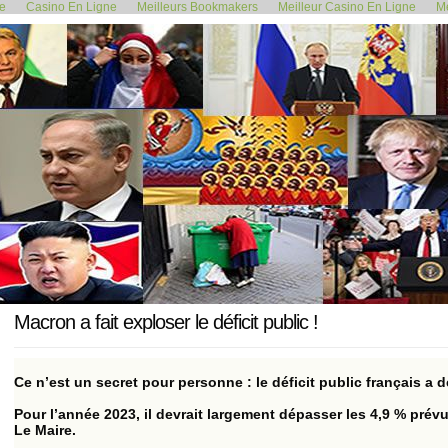
de
Casino En Ligne
Meilleurs Bookmakers
Meilleur Casino En Ligne
Me
<< ÉCOLOGIE : IL FAUT EN FINIR...
"Ce n'est pas
24 mars 2024
Macron a fait exploser le déficit public !
Ce n’est un secret pour personne : le déficit public français a
Pour l’année 2023, il devrait largement dépasser les 4,9 % pr
Le Maire.