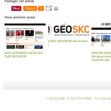
Partager cet article
Repost
0
Vous aimerez aussi :
LISEZ GEOSKOP désormais
!
NOS DERNIERS ARTICLES
PRESSE INT
SUR GEOSKOP
fait peau neu
nouveau site
<< ÉCOLOGIE : IL FAUT EN FINIR...
"Ce n'est pas