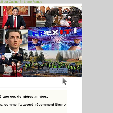
illeur Casino En Ligne France
 la signature... >>
 dérapé ces dernières années.
évus, comme l’a avoué récemment Bruno