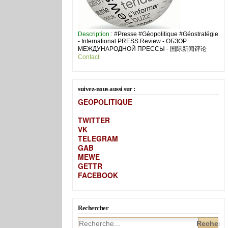
Description
: #Presse #Géopolitique #Géostratégie
- International PRESS Review - ОБЗОР
МЕЖДУНАРОДНОЙ ПРЕССЫ - 国际新闻评论
Contact
suivez-nous aussi sur :
GEOPOLITIQUE
TWITTER
VK
TELEGRAM
GAB
MEW
E
GETTR
FACEBOOK
Rechercher