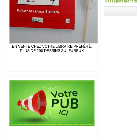
désespérément des
EN VENTE CHEZ VOTRE LIBRAIRE PRÉFÉRÉ.
PLUS DE 200 DESSINS SULFUREUX