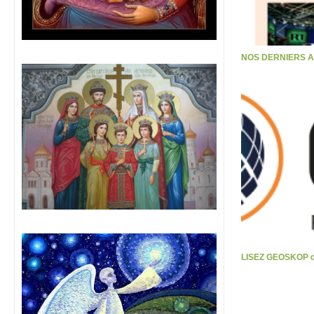
NOS DERNIERS 
LISEZ GEOSKOP d