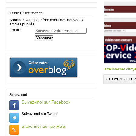
Lettre D'information
Abonnez-vous pour être averti des nouveaux
articles publiés.
Email
site internet citoy
CITOYENS ET F
Suivez-moi
Suivez-moi sur Facebook
Suivez-moi sur Twitter
S'abonner au flux RSS