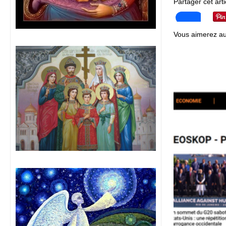
Partager cet arti
Vous aimerez au