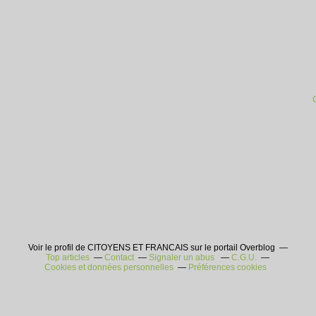
Voir le profil de CITOYENS ET FRANCAIS sur le portail Overblog
Top articles
Contact
Signaler un abus
C.G.U.
Cookies et données personnelles
Préférences cookies