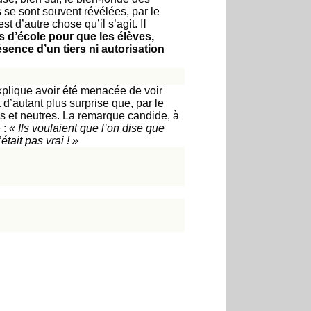
 se sont souvent révélées, par le
est d’autre chose qu’il s’agit. I
l
rs d’école pour que les élèves,
sence d’un tiers ni autorisation
 explique avoir été menacée de voir
 d’autant plus surprise que, par le
es et neutres. La remarque candide, à
 :
« Ils voulaient que l’on dise que
tait pas vrai ! »