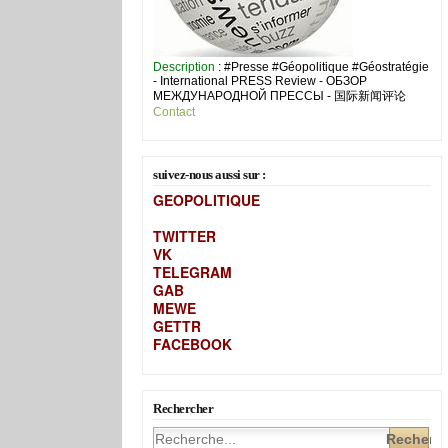
Description
: #Presse #Géopolitique #Géostratégie
- International PRESS Review - ОБЗОР
МЕЖДУНАРОДНОЙ ПРЕССЫ - 国际新闻评论
Contact
suivez-nous aussi sur :
GEOPOLITIQUE
TWITTER
VK
TELEGRAM
GAB
MEW
E
GETTR
FACEBOOK
Rechercher