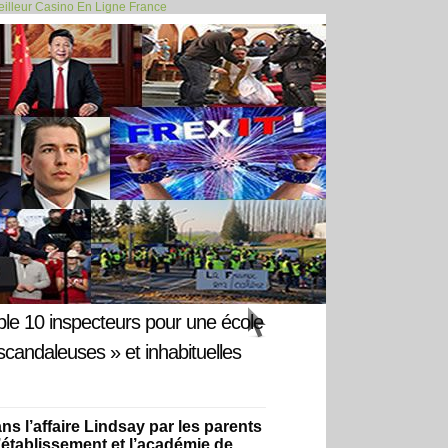
illeur Casino En Ligne France
ère BlackRock... >>
ple 10 inspecteurs pour une école
scandaleuses » et inhabituelles
ns l’affaire Lindsay par les parents
’établissement et l’académie de