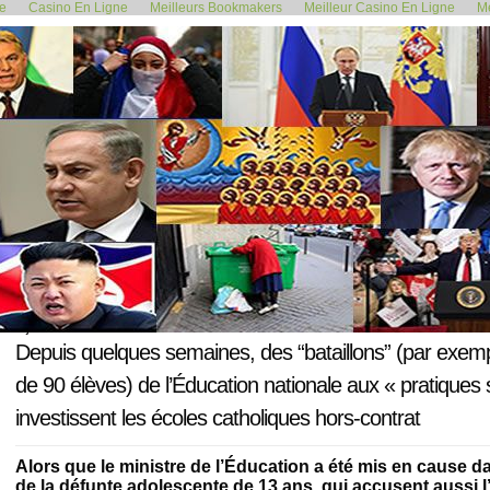
de
Casino En Ligne
Meilleurs Bookmakers
Meilleur Casino En Ligne
Me
<< Chaque pays a le droit de...
La pieuvre financi
8 juin 2023
Depuis quelques semaines, des “bataillons” (par exem
de 90 élèves) de l’Éducation nationale aux « pratiques 
investissent les écoles catholiques hors-contrat
Alors que le ministre de l’Éducation a été mis en cause da
de la défunte adolescente de 13 ans, qui accusent aussi l