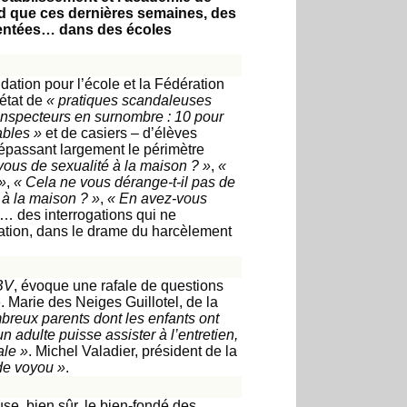
d que ces dernières semaines, des
gentées… dans des écoles
ndation pour l’école et la Fédération
état de
« pratiques scandaleuses
inspecteurs en surnombre : 10 pour
ables »
et de casiers – d’élèves
épassant largement le périmètre
vous de sexualité à la maison ? »
,
«
»
,
« Cela ne vous dérange-t-il pas de
 à la maison ? »
,
« En avez-vous
… des interrogations qui ne
cation, dans le drame du harcèlement
BV
, évoque une rafale de questions
»
. Marie des Neiges Guillotel, de la
reux parents dont les enfants ont
n adulte puisse assister à l’entretien,
ale »
. Michel Valadier, président de la
de voyou »
.
se, bien sûr, le bien-fondé des