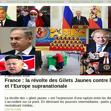
de
Casino En Ligne
Meilleurs Bookmakers
Meilleur Casino En Ligne
Me
<<
<
100
101
102
103
104
105
106
107
108
2 décembre 2018
France : la révolte des Gilets Jaunes contr
et l’Europe supranationale
La révolte des « gilets jaunes » est l’expression d’une rupture entre les di
s’accordent sur ce point. En éliminant les pouvoirs intermédiaires –partis 
neutralisant médias...
Lire la suite