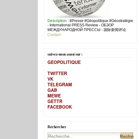
Description
: #Presse #Géopolitique #Géostratégie
- International PRESS Review - ОБЗОР
МЕЖДУНАРОДНОЙ ПРЕССЫ - 国际新闻评论
Contact
suivez-nous aussi sur :
GEOPOLITIQUE
TWITTER
VK
TELEGRAM
GAB
MEW
E
GETTR
FACEBOOK
Rechercher