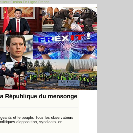
illeur Casino En Ligne France
120
130
140
150
160
170
180
190
200
300
400
500
600
109
110
>
>>
e la République du mensonge
rigeants et le peuple. Tous les observateurs
politiques d’opposition, syndicats- en