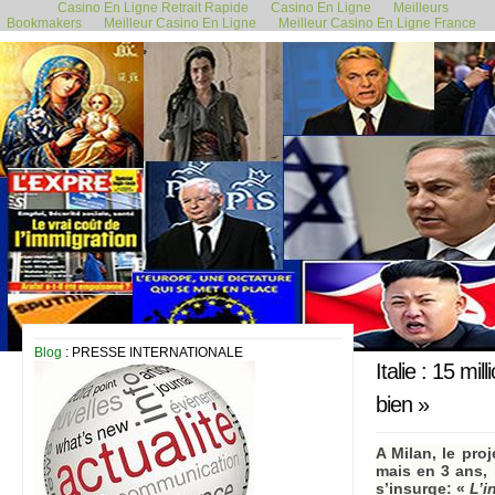
Casino En Ligne Retrait Rapide
Casino En Ligne
Meilleurs
Bookmakers
Meilleur Casino En Ligne
Meilleur Casino En Ligne France
11 février 2019
Blog
: PRESSE INTERNATIONALE
Italie : 15 m
bien »
A Milan, le pro
mais en 3 ans, 
s’insurge: «
L’i