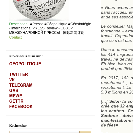
«
Nous avons un 
dans l’accueil, 
et de ses associ
Description
: #Presse #Géopolitique #Géostratégie
Le conseiller Ma
- International PRESS Review - ОБЗОР
fonctionne – expl
МЕЖДУНАРОДНОЙ ПРЕССЫ - 国际新闻评论
travail. Cependa
Contact
que ce n’est pas 
Dans le document
les 414 migrants
suivez-nous aussi sur :
travail ne devra
GEOPOLITIQUE
Eh bien, bien qu’
produit que 25%
TWITTER
En 2017, 162 s
VK
recrutement ; 
TELEGRAM
recrutement. Le 
GAB
5,3 millions en 20
MEW
E
GETTR
[…]
Selon la co
FACEBOOK
créé que 32 emp
les centres. C
Sardone – doive
manifestations 
de fées
« .
Rechercher