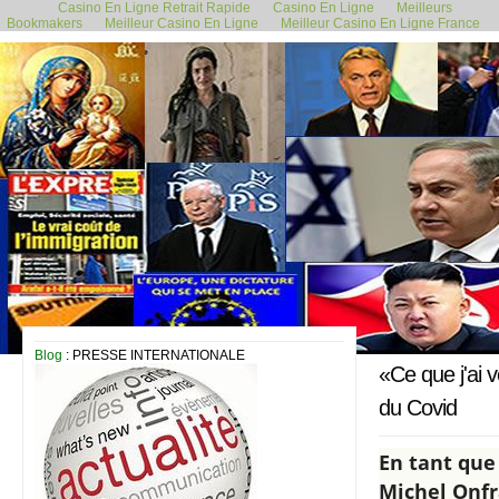
Casino En Ligne Retrait Rapide
Casino En Ligne
Meilleurs
Bookmakers
Meilleur Casino En Ligne
Meilleur Casino En Ligne France
12 décembre 2020
Blog
: PRESSE INTERNATIONALE
«Ce que j'ai v
du Covid
En tant que
Michel Onfr