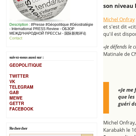
son niveau 
Michel Onfray
Description
: #Presse #Géopolitique #Géostratégie
et s'est dit «
- International PRESS Review - ОБЗОР
qu'il est dispo
МЕЖДУНАРОДНОЙ ПРЕССЫ - 国际新闻评论
Contact
«Je défends le c
Matinale de C
suivez-nous aussi sur :
GEOPOLITIQUE
TWITTER
VK
TELEGRAM
​«Je me 
GAB
que les
MEW
E
GETTR
guéri d
FACEBOOK
Michel Onfray,
Rechercher
Karabakh le 16