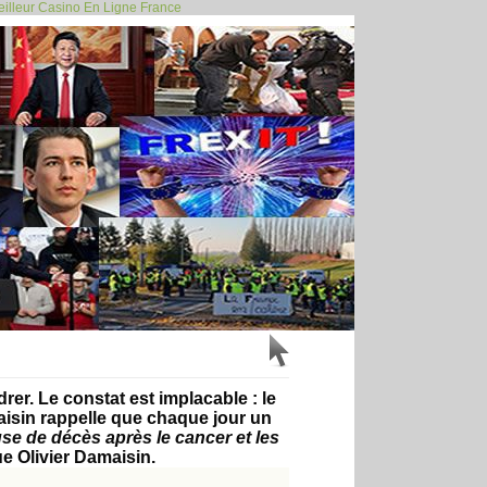
illeur Casino En Ligne France
us “migrations”... >>
er. Le constat est implacable : le
isin rappelle que chaque jour un
use de décès après le cancer et les
ue Olivier Damaisin.