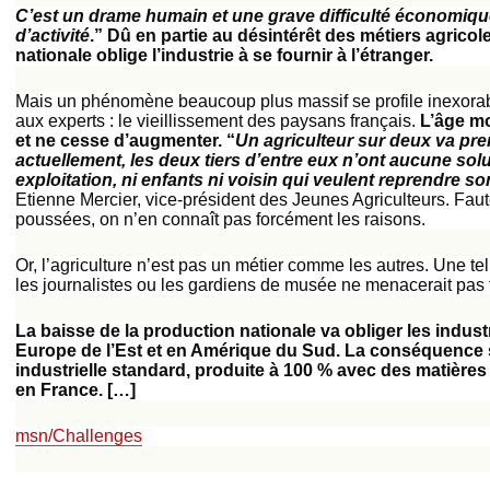
C’est un drame humain et une grave difficulté économique
d’activité
.” Dû en partie au désintérêt des métiers agricole
nationale oblige l’industrie à se fournir à l’étranger.
Mais un phénomène beaucoup plus massif se profile inexorab
aux experts : le vieillissement des paysans français.
L’âge mo
et ne cesse d’augmenter. “
Un agriculteur sur deux va pren
actuellement, les deux tiers d’entre eux n’ont aucune solu
exploitation, ni enfants ni voisin qui veulent reprendre so
Etienne Mercier, vice-président des Jeunes Agriculteurs. Fa
poussées, on n’en connaît pas forcément les raisons.
Or, l’agriculture n’est pas un métier comme les autres. Une 
les journalistes ou les gardiens de musée ne menacerait pas 
La baisse de la production nationale va obliger les indust
Europe de l’Est et en Amérique du Sud. La conséquence s
industrielle standard, produite à 100 % avec des matière
en France. […]
msn/Challenges