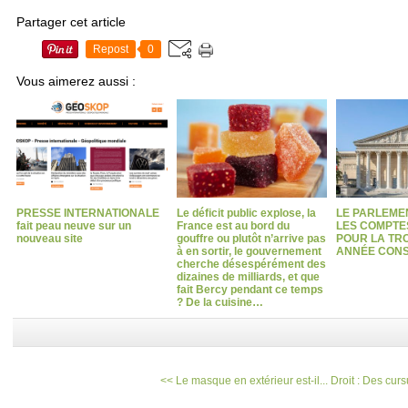
Partager cet article
Repost
0
Vous aimerez aussi :
PRESSE INTERNATIONALE
Le déficit public explose, la
LE PARLEME
fait peau neuve sur un
France est au bord du
LES COMPTES
nouveau site
gouffre ou plutôt n’arrive pas
POUR LA TRO
à en sortir, le gouvernement
ANNÉE CONS
cherche désespérément des
dizaines de milliards, et que
fait Bercy pendant ce temps
? De la cuisine…
<< Le masque en extérieur est-il...
Droit : Des curs