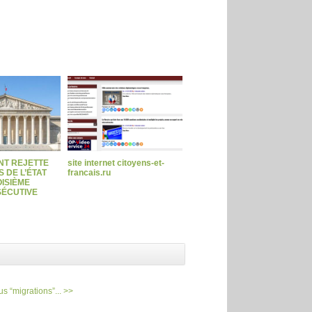
NT REJETTE
site internet citoyens-et-
 DE L’ÉTAT
francais.ru
ISIÈME
ÉCUTIVE
us “migrations”... >>