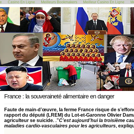
de
Casino En Ligne
Meilleurs Bookmakers
Meilleur Casino En Ligne
Me
<< Le masque en extérieur est-il...
Droit : Des curs
13 décembre 2020
France : la souveraineté alimentaire en danger
Faute de main-d’œuvre, la ferme France risque de s’effondr
rapport du député (LREM) du Lot-et-Garonne Olivier Dama
agriculteur se suicide. .”
C’est aujourd’hui la troisième ca
maladies cardio-vasculaires pour les agriculteurs
, expliq