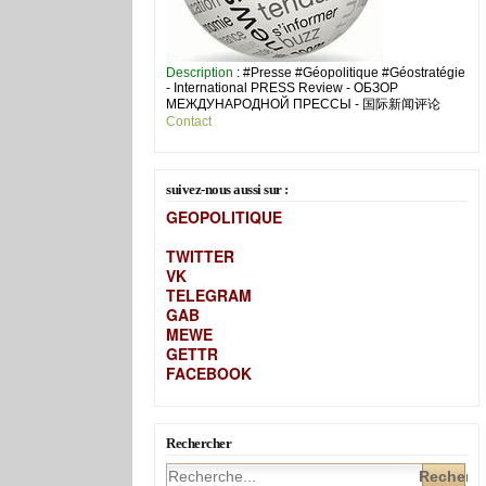
Description
: #Presse #Géopolitique #Géostratégie
- International PRESS Review - ОБЗОР
МЕЖДУНАРОДНОЙ ПРЕССЫ - 国际新闻评论
Contact
suivez-nous aussi sur :
GEOPOLITIQUE
TWITTER
VK
TELEGRAM
GAB
MEW
E
GETTR
FACEBOOK
Rechercher