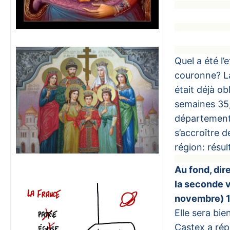
Quel a été l’
couronne? La
était déjà o
semaines 35,
départements
s’accroître 
région: résul
Au fond, dir
la seconde v
novembre) 12
Elle sera bi
Castex a rép