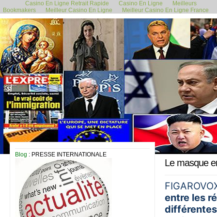
Casino En Ligne Retrait Rapide
Casino En Ligne
Meilleurs
Bookmakers
Meilleur Casino En Ligne
Meilleur Casino En Ligne France
13 décembre 2020
Blog
: PRESSE INTERNATIONALE
Le masque en 
FIGAROVOX
entre les r
différentes