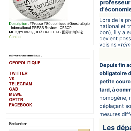
professeur
d’économie
Lors de la p
Description
: #Presse #Géopolitique #Géostratégie
national et 
- International PRESS Review - ОБЗОР
bon), il y a 
МЕЖДУНАРОДНОЙ ПРЕССЫ - 国际新闻评论
Contact
devient poss
voisins «
tém
suivez-nous aussi sur :
GEOPOLITIQUE
Depuis fin a
TWITTER
obligatoire d
VK
petite cour
TELEGRAM
GAB
tard, à comm
MEW
E
homogène, re
GETTR
FACEBOOK
déplaçant so
mesures diff
Rechercher
Les dép