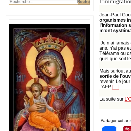
l’immigratio
Jean-Paul Gour
organismes in
l’information 
m’ont systéma
Je n’ai jamais
ans, n’ai pas 
Télérama ou dan
quel que soit le
Mais surtout au
sortie de l’ou
revenir. Le jou
l’AFP
[…]
La suite sur
L’
Partager cet arti