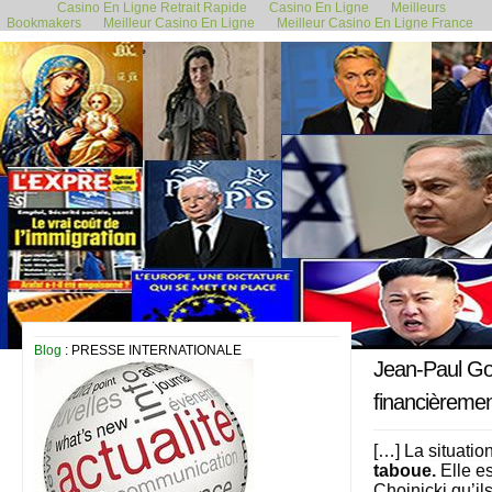
Casino En Ligne Retrait Rapide
Casino En Ligne
Meilleurs
Bookmakers
Meilleur Casino En Ligne
Meilleur Casino En Ligne France
16 décembre 2020
Blog
: PRESSE INTERNATIONALE
Jean-Paul Gou
financièremen
[…] La situatio
taboue.
Elle es
Chojnicki qu’il