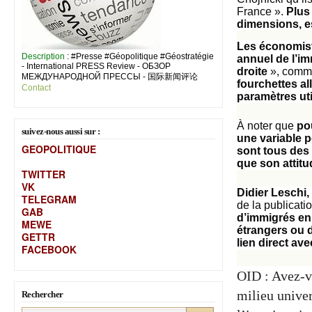
France ».
Plus
dimensions, e
Les économist
Description
: #Presse #Géopolitique #Géostratégie
annuel de l’im
- International PRESS Review - ОБЗОР
droite
», comm
МЕЖДУНАРОДНОЙ ПРЕССЫ - 国际新闻评论
fourchettes al
Contact
paramètres uti
À noter que
po
suivez-nous aussi sur :
une variable p
GEOPOLITIQUE
sont tous des 
que son attitu
TWITTER
VK
Didier Leschi, 
TELEGRAM
de la publicat
GAB
d’immigrés en 
MEW
E
étrangers ou d
GETTR
lien direct ave
FACEBOOK
OID : Avez-v
milieu univer
Rechercher