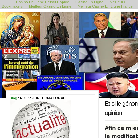
Casino En Ligne Retrait Rapide
Casino En Ligne
Meilleurs
Bookmakers
Meilleur Casino En Ligne
Meilleur Casino En Ligne France
13 juillet 2021
Blog
: PRESSE INTERNATIONALE
Et si le géno
opinion
Afin de mie
la modifica