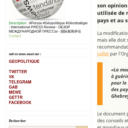
son opinion
utilisée de 
pays et au s
Description
: #Presse #Géopolitique #Géostratégie
- International PRESS Review - ОБЗОР
МЕЖДУНАРОДНОЙ ПРЕССЫ - 国际新闻评论
La modificati
Contact
mais elle doit
recommandati
juillet
par l'Or
suivez-nous aussi sur :
GEOPOLITIQUE
«La mod
TWITTER
à guérir
VK
TELEGRAM
pour le
GAB
des pay
MEW
E
Ghebre
GETTR
FACEBOOK
Le document p
des conseils 
Rechercher
et mondiaux pe