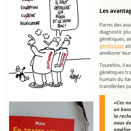
Les avantag
Parmi des avan
diagnostic plu
génétiques, ai
génétiques
ai
améliorer leu
Toutefois, il e
génétiques tra
humain du fœt
transférées pa
«Ces no
un bond
la rech
nous de
amélior