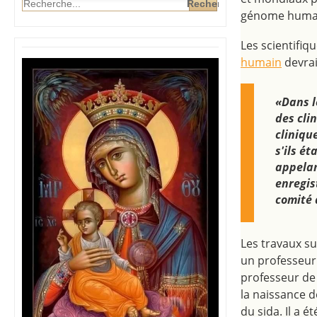
génome humain
Les scientifiq
humain
devra
«Dans l
des cli
cliniqu
s'ils é
appelan
enregis
comité 
Les travaux s
un professeur 
professeur de
la naissance d
du sida. Il a 