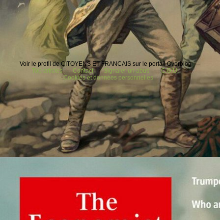
Voir le profil de CITOYENS ET FRANCAIS sur le portail Overblog
Top articles
Contact
Signaler un abus
C.G.U.
Cookies et données personnelles