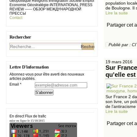
Géopolitique Religions Immigration Société Emploi
population local
Economie Géostratégie-INTERNATIONAL PRESS
de Boulogne. Il s
REVIEW ------ ОБЗОР МЕЖДУНАРОДНОЙ
Lire la suite
ПРЕССЫ
Contact
Partager cet a
Rechercher
Publié par :
19 mars 2016
Sur France
Lettre D'information
qu’elle es
Abonnez-vous pour être averti des nouveaux
articles publiés.
Email
Sur France 2 da
son livre, un p
de l’antiracisme
Lire la suite
En direct Flux de trafic
mise en ligne le 15/10/2015
Partager cet a