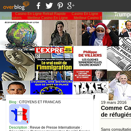
Casino En Ligne Retrait Rapide
Casino En Ligne
Meilleurs
Bookmakers
Meilleur Casino En Ligne
Meilleur Casino En Ligne France
Blog
: CITOYENS ET FRANCAIS
19 mars 2016
Comme Cala
de réfugié
Description
: Revue de Presse Internationale :
Sans consultatio