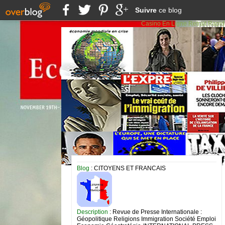
Suivre
ce blog
Casino En Ligne Retrait Rapi
Blog
: CITOYENS ET FRANCAIS
Description
: Revue de Presse Internationale :
Géopolitique Religions Immigration Société Emploi