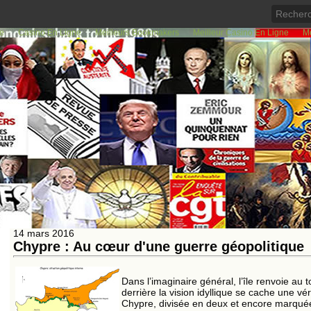
de
Casino En Ligne
Meilleurs Bookmakers
Meilleur Casino En Ligne
Me
<<
<
300
301
302
303
304
305
306
307
308
14 mars 2016
Chypre : Au cœur d'une guerre géopolitique
Dans l’imaginaire général, l’île renvoie au
derrière la vision idyllique se cache une vér
Chypre, divisée en deux et encore marquée 