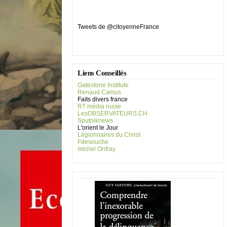
Tweets de @citoyenneFrance
Liens Conseillés
Gatestone Institute
Renaud Camus
Faits divers france
RT média russe
LesOBSERVATEURS.CH
Sputniknews
L'orient le Jour
Légionnaires du Christ
Fdesouche
michel Onfray