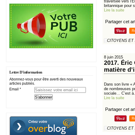
traversée vers l'
britannique pour 
Lire la suite
Partager cet art
R
CITOYENS ET
8 juin 2015
2017. Éric
matière d’
Lettre D'information
Abonnez-vous pour être averti des nouveaux
articles publiés.
Dans son livre « 
de nombreuses prop
Email
sociale… C’est à.
Lire la suite
Partager cet art
R
CITOYENS ET