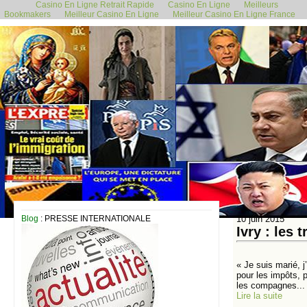
Casino En Ligne Retrait Rapide
Casino En Ligne
Meilleurs
Bookmakers
Meilleur Casino En Ligne
Meilleur Casino En Ligne France
Blog
: PRESSE INTERNATIONALE
10 juin 2015
Ivry : les 
« Je suis marié, 
pour les impôts, p
les compagnes...
Lire la suite