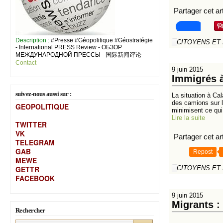
Partager cet art
Description
: #Presse #Géopolitique #Géostratégie
CITOYENS ET
- International PRESS Review - ОБЗОР
МЕЖДУНАРОДНОЙ ПРЕССЫ - 国际新闻评论
Contact
9 juin 2015
Immigrés à
suivez-nous aussi sur :
La situation à Ca
des camions sur l
GEOPOLITIQUE
minimisent ce qui
Lire la suite
TWITTER
VK
Partager cet art
TELEGRAM
GAB
Repost
MEW
E
GETTR
CITOYENS ET
FACEBOOK
9 juin 2015
Migrants :
Rechercher