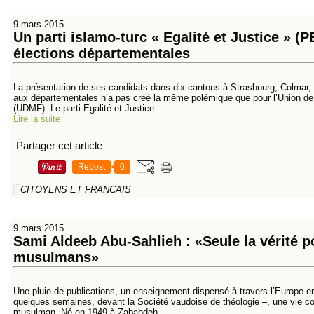
9 mars 2015
Un parti islamo-turc « Egalité et Justice » (P
élections départementales
La présentation de ses candidats dans dix cantons à Strasbourg, Colmar, 
aux départementales n’a pas créé la même polémique que pour l’Union 
(UDMF). Le parti Egalité et Justice...
Lire la suite
Partager cet article
Repost
0
CITOYENS ET FRANCAIS
9 mars 2015
Sami Aldeeb Abu-Sahlieh : «Seule la vérité p
musulmans»
Une pluie de publications, un enseignement dispensé à travers l’Europe ent
quelques semaines, devant la Société vaudoise de théologie –, une vie con
musulman. Né en 1949 à Zababdeh,...