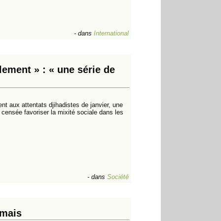
-
dans
International
lement » : « une série de
t aux attentats djihadistes de janvier, une
ensée favoriser la mixité sociale dans les
-
dans
Société
amais