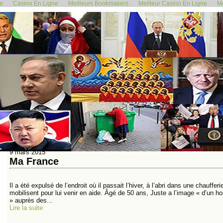
de
Casino En Ligne
Meilleurs Bookmakers
Meilleur Casino En Ligne
Me
400
410
420
<<
<
430
431
432
433
434
435
436
437
438
9 mars 2015
Ma France
Il a été expulsé de l’endroit où il passait l’hiver, à l’abri dans une chauffe
mobilisent pour lui venir en aide. Âgé de 50 ans, Juste a l’image « d’un
» auprès des...
Lire la suite