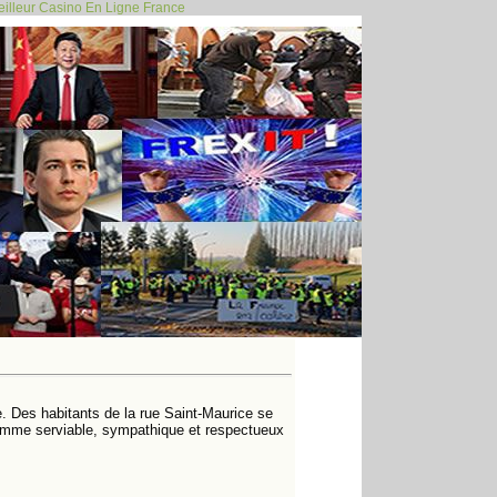
illeur Casino En Ligne France
450
460
470
480
490
500
600
439
440
>
>>
rie. Des habitants de la rue Saint-Maurice se
 homme serviable, sympathique et respectueux