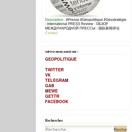
Description
: #Presse #Géopolitique #Géostratégie
- International PRESS Review - ОБЗОР
МЕЖДУНАРОДНОЙ ПРЕССЫ - 国际新闻评论
Contact
suivez-nous aussi sur :
GEOPOLITIQUE
TWITTER
VK
TELEGRAM
GAB
MEW
E
GETTR
FACEBOOK
Rechercher