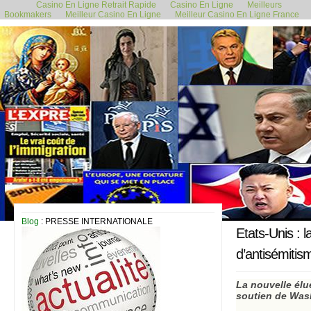
Casino En Ligne Retrait Rapide
Casino En Ligne
Meilleurs
Bookmakers
Meilleur Casino En Ligne
Meilleur Casino En Ligne France
11 février 2019
Blog
: PRESSE INTERNATIONALE
Etats-Unis :
d’antisémitis
La nouvelle élu
soutien de Washi