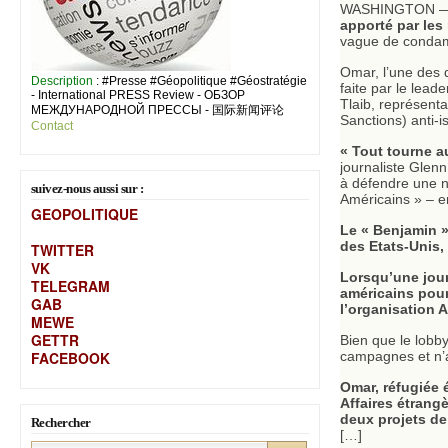
WASHINGTON — La
apporté par les 
vague de condamn
Omar, l’une des
Description
: #Presse #Géopolitique #Géostratégie
faite par le lea
- International PRESS Review - ОБЗОР
Tlaib, représent
МЕЖДУНАРОДНОЙ ПРЕССЫ - 国际新闻评论
Sanctions) anti-i
Contact
« Tout tourne a
journaliste Glenn
à défendre une na
suivez-nous aussi sur :
Américains » – e
GEOPOLITIQUE
Le « Benjamin » 
des Etats-Unis,
TWITTER
VK
Lorsqu’une jour
TELEGRAM
américains pour 
GAB
l’organisation 
MEW
E
GETTR
Bien que le lobby
FACEBOOK
campagnes et n’a
Omar, réfugiée
Affaires étrang
deux projets de
Rechercher
[…]