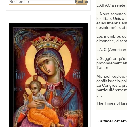
L’AIPAC a rejeté
« Nous sommes fi
les Etats-Unis »,
et les intérêts 
désinformées et i
Les membres de l
dimanche, disant 
L’AJC (American 
« Suggérer qu’un
profondément anti
Twitter.
Michael Koplow, d
conflit israélo-p
au Congrès à pro
particulièremen
[…]
The Times of Isr
Partager cet arti