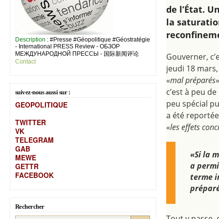
de l’État. U
la saturati
reconfinem
Description
: #Presse #Géopolitique #Géostratégie
- International PRESS Review - ОБЗОР
МЕЖДУНАРОДНОЙ ПРЕССЫ - 国际新闻评论
Gouverner, c’e
Contact
jeudi 18 mars,
«
mal préparés
c’est à peu de
suivez-nous aussi sur :
peu spécial pu
GEOPOLITIQUE
a été reportée
TWITTER
«
les effets conc
VK
TELEGRAM
GAB
«Si la 
MEW
E
a permi
GETTR
FACEBOOK
terme i
préparé
Rechercher
Tout y passe, 