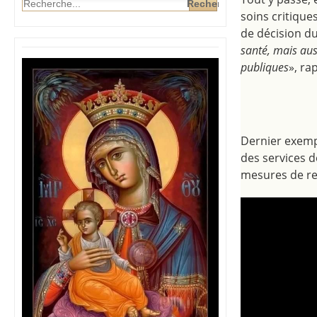
soins critique
de décision d
santé, mais aus
publiques
», rap
​Dernier exemp
des services d
mesures de re