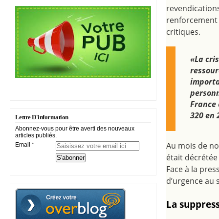
revendication
renforcement d
critiques.
«La cri
ressour
importan
personn
France 
320 en 
Lettre D'information
Abonnez-vous pour être averti des nouveaux
articles publiés.
Au mois de n
Email
était décrétée
Face à la pres
d’urgence au s
La suppress