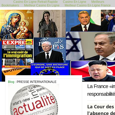
Casino En Ligne Retrait Rapide
Casino En Ligne
Meilleurs
Bookmakers
Meilleur Casino En Ligne
Meilleur Casino En Ligne France
20 mars 2021
Blog
: PRESSE INTERNATIONALE
La France «im
responsabilité
La Cour des
l’absence de