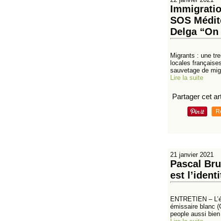
Immigration
SOS Médite
Delga “On 
Migrants : une tr
locales française
sauvetage de migr
Lire la suite
Partager cet art
R
21 janvier 2021
Pascal Bru
est l’ident
ENTRETIEN – L’écr
émissaire blanc (
people aussi bien 