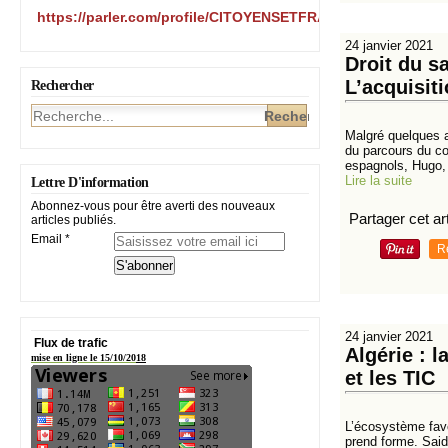
https://parler.com/profile/CITOYENSETFRANCAIS/posts
24 janvier 2021
Droit du s
L’acquisiti
Rechercher
Malgré quelques a
du parcours du co
espagnols, Hugo, i
Lire la suite
Lettre D'information
Abonnez-vous pour être averti des nouveaux
Partager cet art
articles publiés.
Email
R
24 janvier 2021
Flux de trafic
Algérie : 
mise en ligne le 15/10/20
18
et les TIC
L’écosystème favo
prend forme. Said