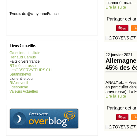
incriminé, mais...
Lire la suite
Tweets de @citoyenneFrance
Partager cet art
R
CITOYENS ET
Liens Conseillés
Gatestone Institute
22 janvier 2021
Renaud Camus
Allemagne 
Faits divers france
RT média russe
45% des éc
LesOBSERVATEURS.CH
Sputniknews
L'orient le Jour
ANALYSE – Près de
RIA novosti
en particulier de
Fdesouche
arriverons»). Le F
Valeurs Actuelles
Lire la suite
Partager cet art
R
CITOYENS ET