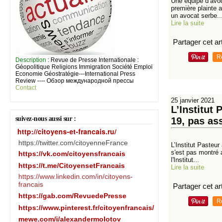
Une équipe d’avoc
première plainte 
un avocat serbe..
Lire la suite
Partager cet art
R
Description
: Revue de Presse Internationale :
Géopolitique Religions Immigration Société Emploi
Economie Géostratégie---International Press
Review ---- Обзор международной прессы
Contact
25 janvier 2021
L’Institut 
suivez-nous aussi sur :
19, pas as
http://citoyens-et-francais.ru/
https://twitter.com/citoyenneFrance
L’Institut Pasteur
s'est pas montré 
https://vk.com/citoyensfrancais
l'Institut...
https://t.me/CitoyensetFrancais
Lire la suite
https://www.linkedin.com/in/citoyens-
francais
Partager cet art
https://gab.com/RevuedePresse
R
https://www.pinterest.fr/citoyenfrancais/
mewe.com/i/alexandermolotov