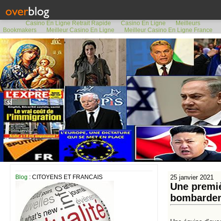
Casino En Ligne Retrait Rapide
Casino En Ligne
Meilleurs
Bookmakers
Meilleur Casino En Ligne
Meilleur Casino En Ligne France
Blog
: CITOYENS ET FRANCAIS
25 janvier 2021
Une premiè
bombardem