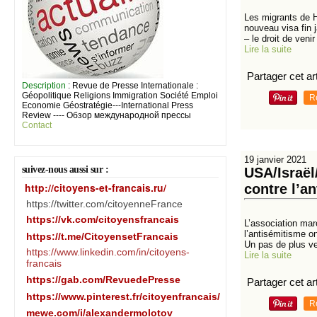
Les migrants de 
nouveau visa fin j
– le droit de venir 
Lire la suite
Partager cet art
Description
: Revue de Presse Internationale :
Géopolitique Religions Immigration Société Emploi
R
Economie Géostratégie---International Press
Review ---- Обзор международной прессы
Contact
19 janvier 2021
suivez-nous aussi sur :
USA/Israël
http://citoyens-et-francais.ru/
contre l’a
https://twitter.com/citoyenneFrance
https://vk.com/citoyensfrancais
L’association mar
l’antisémitisme o
https://t.me/CitoyensetFrancais
Un pas de plus ve
https://www.linkedin.com/in/citoyens-
Lire la suite
francais
https://gab.com/RevuedePresse
Partager cet art
https://www.pinterest.fr/citoyenfrancais/
R
mewe.com/i/alexandermolotov