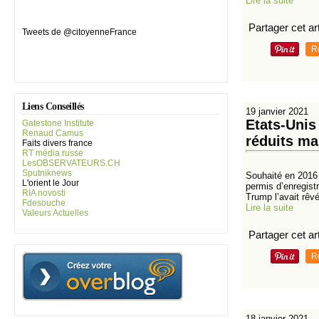
Lire la suite
Partager cet art
Tweets de @citoyenneFrance
R
Liens Conseillés
19 janvier 2021
Etats-Unis
Gatestone Institute
Renaud Camus
réduits m
Faits divers france
RT média russe
LesOBSERVATEURS.CH
Sputniknews
Souhaité en 2016 p
L'orient le Jour
permis d’enregist
RIA novosti
Trump l’avait rêvé
Fdesouche
Lire la suite
Valeurs Actuelles
Partager cet art
R
18 janvier 2021