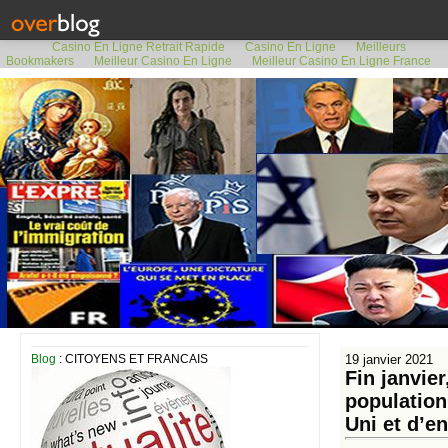
Casino En Ligne Retrait Rapide
Casino En Ligne
Meilleurs
Bookmakers
Meilleur Casino En Ligne
Meilleur Casino En Ligne France
Blog
: CITOYENS ET FRANCAIS
19 janvier 2021
Fin janvie
population
Uni et d’e