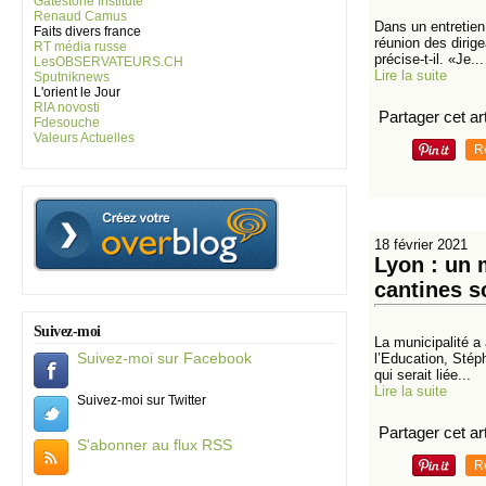
Gatestone Institute
Renaud Camus
Dans un entretien 
Faits divers france
réunion des dirig
RT média russe
précise-t-il. «Je...
LesOBSERVATEURS.CH
Lire la suite
Sputniknews
L'orient le Jour
RIA novosti
Partager cet art
Fdesouche
Valeurs Actuelles
R
18 février 2021
Lyon : un 
cantines s
Suivez-moi
La municipalité a 
Suivez-moi sur Facebook
l’Education, Stép
qui serait liée...
Lire la suite
Suivez-moi sur Twitter
Partager cet art
S'abonner au flux RSS
R