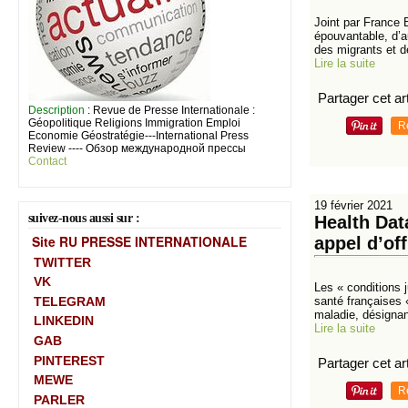
Joint par France 
épouvantable, d’a
des migrants et d
Lire la suite
Partager cet art
Description
: Revue de Presse Internationale :
Géopolitique Religions Immigration Emploi
R
Economie Géostratégie---International Press
Review ---- Обзор международной прессы
Contact
19 février 2021
suivez-nous aussi sur :
Health Dat
Site RU PRESSE INTERNATIONALE
appel d’of
TWITTER
VK
Les « conditions 
TELEGRAM
santé françaises 
maladie, désignant
LINKEDIN
Lire la suite
GAB
PINTEREST
Partager cet art
MEWE
R
PARLER