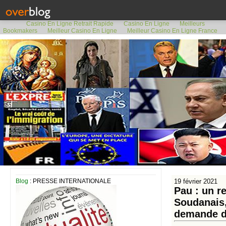
Casino En Ligne Retrait Rapide
Casino En Ligne
Meilleurs
Bookmakers
Meilleur Casino En Ligne
Meilleur Casino En Ligne France
Blog
: PRESSE INTERNATIONALE
19 février 2021
Pau : un r
Soudanais,
demande d’