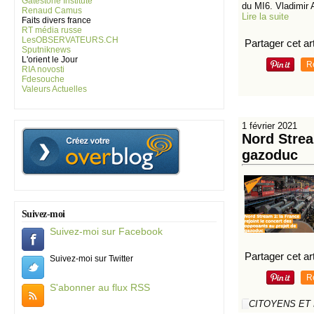
Gatestone Institute
du MI6. Vladimir 
Renaud Camus
Lire la suite
Faits divers france
RT média russe
LesOBSERVATEURS.CH
Partager cet art
Sputniknews
L'orient le Jour
R
RIA novosti
Fdesouche
Valeurs Actuelles
1 février 2021
Nord Strea
gazoduc
Suivez-moi
Suivez-moi sur Facebook
Partager cet art
Suivez-moi sur Twitter
R
S'abonner au flux RSS
CITOYENS ET