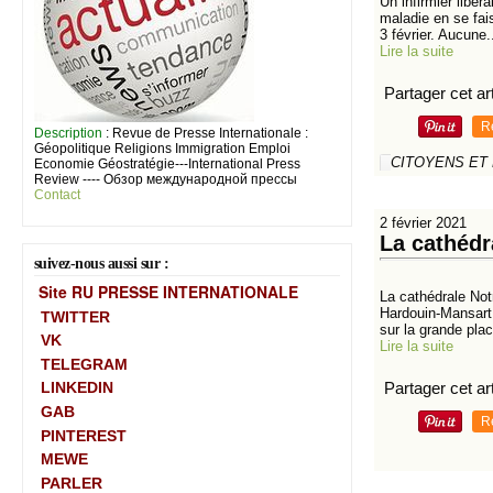
Un infirmier libér
maladie en se fai
3 février. Aucune.
Lire la suite
Partager cet art
R
Description
: Revue de Presse Internationale :
Géopolitique Religions Immigration Emploi
CITOYENS ET
Economie Géostratégie---International Press
Review ---- Обзор международной прессы
Contact
2 février 2021
La cathédr
suivez-nous aussi sur :
Site RU PRESSE INTERNATIONALE
La cathédrale No
Hardouin-Mansart, 
TWITTER
sur la grande plac
VK
Lire la suite
TELEGRAM
Partager cet art
LINKEDIN
GAB
R
PINTEREST
MEWE
PARLER