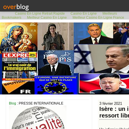
Casino En Ligne Retrait Rapide
Casino En Ligne
Meilleurs
Bookmakers
Meilleur Casino En Ligne
Meilleur Casino En Ligne France
Blog
: PRESSE INTERNATIONALE
3 février 2021
Isère : un 
ressort lib