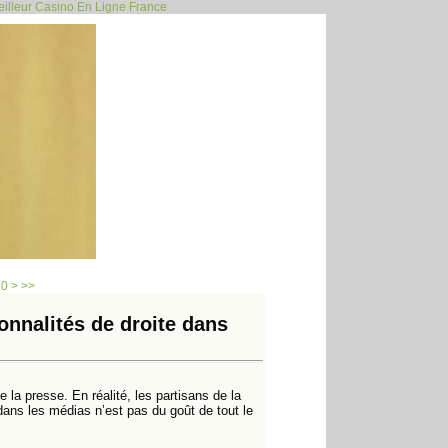
illeur Casino En Ligne France
70
80
90
100
200
300
400
500
600
60
>
>>
nnalités de droite dans
 la presse. En réalité, les partisans de la
dans les médias n’est pas du goût de tout le