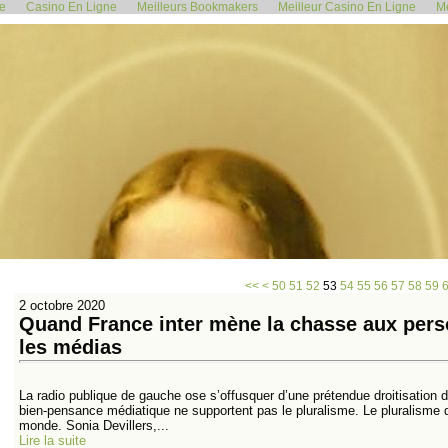
de
Casino En Ligne
Meilleurs Bookmakers
Meilleur Casino En Ligne
Me
10
20
30
40
<<
<
50
51
52
53
54
55
56
57
58
59
2 octobre 2020
Quand France inter mène la chasse aux perso
les médias
La radio publique de gauche ose s’offusquer d’une prétendue droitisation de
bien-pensance médiatique ne supportent pas le pluralisme. Le pluralisme 
monde. Sonia Devillers,...
Lire la suite