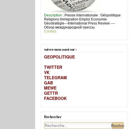
Description
: Presse Internationale : Géopolitique
Religions Immigration Emploi Economie
Géostratégie---International Press Review ----
Обзор международной прессы
Contact
suivez-nous aussi sur :
GEOPOLITIQUE
TWITTER
VK
TELEGRAM
GAB
MEW
E
GETTR
FACEBOOK
Rechercher