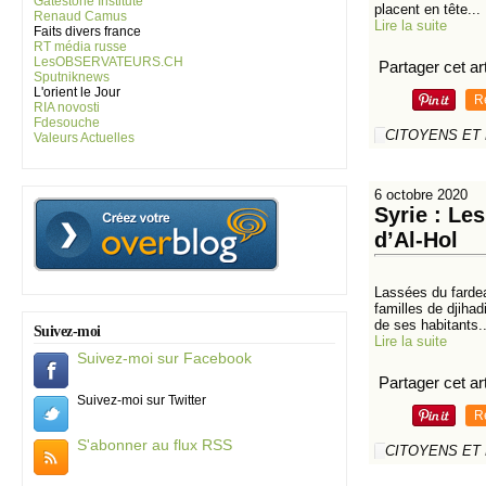
Gatestone Institute
placent en tête...
Renaud Camus
Lire la suite
Faits divers france
RT média russe
LesOBSERVATEURS.CH
Partager cet art
Sputniknews
L'orient le Jour
R
RIA novosti
Fdesouche
CITOYENS ET
Valeurs Actuelles
6 octobre 2020
Syrie : Le
d’Al-Hol
Lassées du fardea
familles de djihad
de ses habitants..
Suivez-moi
Lire la suite
Suivez-moi sur Facebook
Partager cet art
Suivez-moi sur Twitter
R
S'abonner au flux RSS
CITOYENS ET