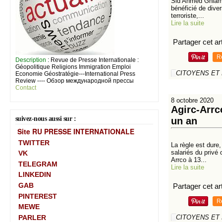
Sid Ahmed Ghlam, l
bénéficié de diver
terroriste,...
Lire la suite
Partager cet art
R
Description
: Revue de Presse Internationale :
Géopolitique Religions Immigration Emploi
CITOYENS ET
Economie Géostratégie---International Press
Review ---- Обзор международной прессы
Contact
8 octobre 2020
Agirc-Arrc
suivez-nous aussi sur :
un an
Site RU PRESSE INTERNATIONALE
TWITTER
La règle est dure,
salariés du privé 
VK
Arrco à 13...
TELEGRAM
Lire la suite
LINKEDIN
GAB
Partager cet art
PINTEREST
R
MEWE
PARLER
CITOYENS ET