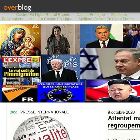
Casino En Ligne Retrait Rapide
Casino En Ligne
Meilleurs
Bookmakers
Meilleur Casino En Ligne
Meilleur Casino En Ligne France
Blog
: PRESSE INTERNATIONALE
9 octobre 2020
Attentat ma
regroupeme