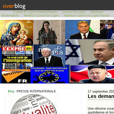
Casino En Ligne Retrait Rapide
Casino En Ligne
Meilleurs
Bookmakers
Meilleur Casino En Ligne
Meilleur Casino En Ligne France
Blog
: PRESSE INTERNATIONALE
17 septembre 20
Les demand
Une réforme visant
quotidienne et li