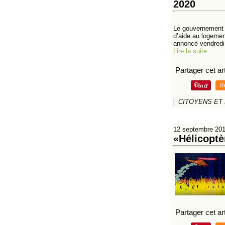
2020
Le gouvernement v
d’aide au logemen
annoncé vendredi 
Lire la suite
Partager cet art
R
CITOYENS ET
12 septembre 20
«Hélicoptèr
Partager cet art