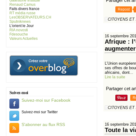
Partager cet art
Gatestone Institute
Renaud Camus
Faits divers france
Repost
RT média russe
LesOBSERVATEURS.CH
CITOYENS ET
Sputniknews
L'orient le Jour
RIA novosti
Fdesouche
16 septembre 20
Valeurs Actuelles
Afrique : 
augmenter 
L’Union européenn
ses offres de bour
africains, dont...
Lire la suite
Partager cet art
Suivez-moi
R
Suivez-moi sur Facebook
CITOYENS ET
Suivez-moi sur Twitter
16 septembre 20
S'abonner au flux RSS
Toute la v