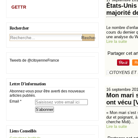
États-Unis 
GETTR
majorité d
Le nombre d’enfan
Rechercher
cours du dernier 
une analyse du W
Lire la suite
Partager cet art
Tweets de @citoyenneFrance
R
CITOYENS ET
Lettre D'information
16 septembre 20
Abonnez-vous pour être averti des nouveaux
Mon mari s
articles publiés.
ont vécu [
Email
« Mon mari s’est 
dur et poignant, à
cherche Midi)...
Lire la suite
Liens Conseillés