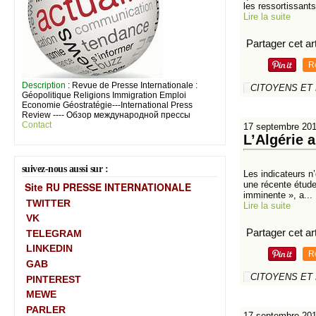
les ressortissants
Lire la suite
Partager cet art
R
Description
: Revue de Presse Internationale :
CITOYENS ET
Géopolitique Religions Immigration Emploi
Economie Géostratégie---International Press
Review ---- Обзор международной прессы
Contact
17 septembre 20
L’Algérie 
suivez-nous aussi sur :
Les indicateurs n’
une récente étude
Site RU PRESSE INTERNATIONALE
imminente », a...
TWITTER
Lire la suite
VK
Partager cet art
TELEGRAM
LINKEDIN
R
GAB
CITOYENS ET
PINTEREST
MEWE
PARLER
17 septembre 20