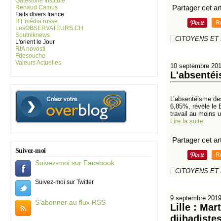
Gatestone Institute
Partager cet art
Renaud Camus
Faits divers france
RT média russe
R
LesOBSERVATEURS.CH
Sputniknews
CITOYENS ET
L'orient le Jour
RIA novosti
Fdesouche
Valeurs Actuelles
10 septembre 20
L'absentéi
L’absentéisme des
6,85%, révèle le 
travail au moins u
Lire la suite
Partager cet art
Suivez-moi
R
Suivez-moi sur Facebook
CITOYENS ET
Suivez-moi sur Twitter
9 septembre 201
S'abonner au flux RSS
Lille : Ma
djihadiste