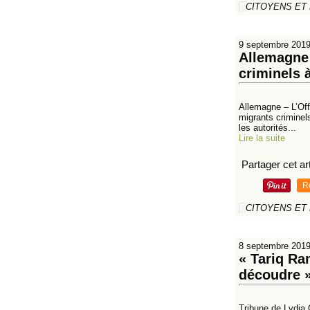
CITOYENS ET
9 septembre 201
Allemagne 
criminels 
Allemagne – L’Off
migrants criminel
les autorités...
Lire la suite
Partager cet art
R
CITOYENS ET
8 septembre 201
« Tariq Ra
découdre »
Tribune de Lydia 