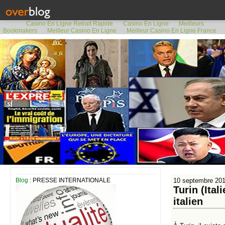
Casino En Ligne Retrait Rapide
Casino En Ligne
Meilleurs
Bookmakers
Meilleur Casino En Ligne
Meilleur Casino En Ligne France
Blog
: PRESSE INTERNATIONALE
10 septembre 20
Turin (Ita
italien