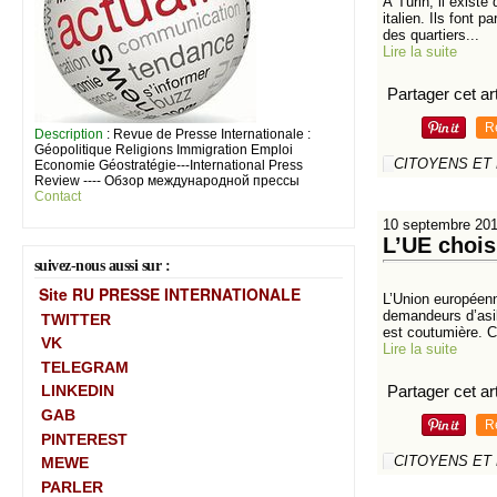
À Turin, il exist
italien. Ils font 
des quartiers...
Lire la suite
Partager cet art
R
Description
: Revue de Presse Internationale :
Géopolitique Religions Immigration Emploi
CITOYENS ET
Economie Géostratégie---International Press
Review ---- Обзор международной прессы
Contact
10 septembre 20
L’UE chois
suivez-nous aussi sur :
Site RU PRESSE INTERNATIONALE
L’Union européenn
demandeurs d’asil
TWITTER
est coutumière. Ce
VK
Lire la suite
TELEGRAM
Partager cet art
LINKEDIN
GAB
R
PINTEREST
CITOYENS ET
MEWE
PARLER