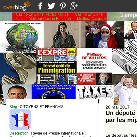
Casino En Ligne Retrait Rapide
Casino En Ligne
Meilleurs
Bookmakers
Meilleur Casino En Ligne
Meilleur Casino En Ligne France
Blog
: CITOYENS ET FRANCAIS
26 mai 2017
Un député 
par les mi
Description
: Revue de Presse Internationale :
Le débat sur les