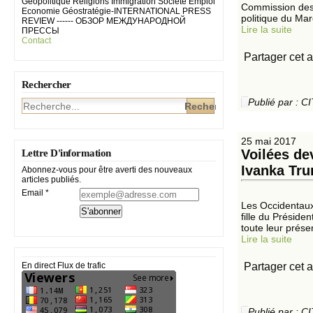
Géopolitique Religions Immigration Société Emploi
Commission des a
Economie Géostratégie-INTERNATIONAL PRESS
politique du Mar
REVIEW ------ ОБЗОР МЕЖДУНАРОДНОЙ
Lire la suite
ПРЕССЫ
Contact
Partager cet a
Rechercher
Publié par :
25 mai 2017
Voilées de
Lettre D'information
Ivanka Tru
Abonnez-vous pour être averti des nouveaux
articles publiés.
Email
Les Occidentaux
fille du Préside
toute leur prése
Lire la suite
Partager cet a
En direct Flux de trafic
Publié par :