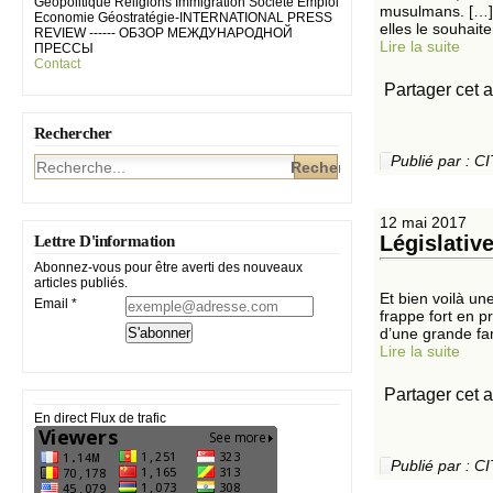
Géopolitique Religions Immigration Société Emploi
musulmans. […] P
Economie Géostratégie-INTERNATIONAL PRESS
elles le souhait
REVIEW ------ ОБЗОР МЕЖДУНАРОДНОЙ
Lire la suite
ПРЕССЫ
Contact
Partager cet a
Rechercher
Publié par :
12 mai 2017
Législative
Lettre D'information
Abonnez-vous pour être averti des nouveaux
articles publiés.
Et bien voilà un
Email
frappe fort en 
d’une grande fam
Lire la suite
Partager cet a
En direct Flux de trafic
Publié par :