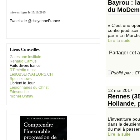
Bayrou : l
du MoDem. 
mise en ligne le 15/10/2015
Tweets de @citoyenneFrance
« C’est une opér
confie jeudi soi
par « En Marche 
Lire la suite
Liens Conseillés
Partager cet a
Gatestone Institute
Renaud Camus
Faits divers france
RT média russe
Publié par :
LesOBSERVATEURS.CH
Sputniknews
L'orient le Jour
Légionnaires du Christ
12 mai 2017
Fdesouche
Rennes (35
michel Onfray
Hollande, 
L’investiture p
dans la deuxième
du mal à passer 
Lire la suite