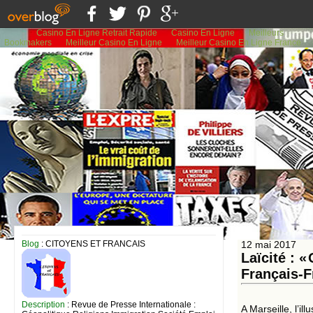
Casino En Ligne Retrait Rapide
Casino En Ligne
Meilleurs
Bookmakers
Meilleur Casino En Ligne
Meilleur Casino En Ligne France
Blog
: CITOYENS ET FRANCAIS
12 mai 2017
Laïcité : 
Français-F
Description
: Revue de Presse Internationale :
A Marseille, l’i